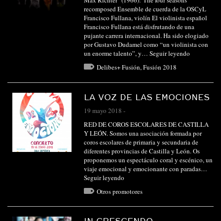
Max Richter (1966): The four seasons
recomposed Ensemble de cuerda de la OSCyL
Francisco Fullana, violín El violinista español
Francisco Fullana está disfrutando de una
pujante carrera internacional. Ha sido elogiado
por Gustavo Dudamel como “un violinista con
un enorme talento”, y…
Seguir leyendo
Delibes+ Fusión
,
Fusión 2018
LA VOZ DE LAS EMOCIONES
19 mayo 2018
-
RED DE COROS ESCOLARES DE CASTILLA
Y LEÓN. Somos una asociación formada por
coros escolares de primaria y secundaria de
diferentes provincias de Castilla y León. Os
proponemos un espectáculo coral y escénico, un
viaje emocional y emocionante con paradas…
Seguir leyendo
Otros promotores
IN CRESCENDO