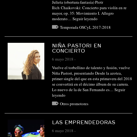
Julieta (obertura-fantasía) Piotr
Ilich Chaikovski: Concierto para violín en re
mayor, op. 35: Movimiento I. Allegro
moderato…
Seguir leyendo
Temporada OSCyL 2017-2018
NIÑA PASTORI EN
CONCIERTO
6 mayo 2018
-
Vuelve el torbellino de talento y fusión, vuelve
Niña Pastori, presentando Desde la azotea,
primer single del que en esta primavera del 2018
se convertirá en el décimo álbum de su carrera.
Lo nuevo de la de San Fernando es…
Seguir
leyendo
Otros promotores
LAS EMPRENDEDORAS
6 mayo 2018
-