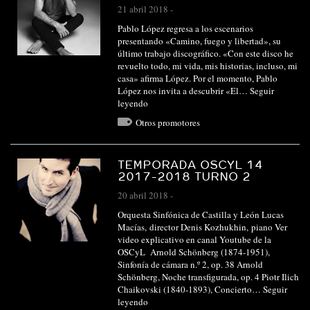
21 abril 2018
-
Pablo López regresa a los escenarios
presentando «Camino, fuego y libertad», su
último trabajo discográfico. «Con este disco he
revuelto todo, mi vida, mis historias, incluso, mi
casa» afirma López. Por el momento, Pablo
López nos invita a descubrir «El…
Seguir
leyendo
Otros promotores
TEMPORADA OSCYL 14
2017-2018 TURNO 2
20 abril 2018
-
Orquesta Sinfónica de Castilla y León Lucas
Macías, director Denis Kozhukhin, piano Ver
video explicativo en canal Youtube de la
OSCyL Arnold Schönberg (1874-1951),
Sinfonía de cámara n.º 2, op. 38 Arnold
Schönberg, Noche transfigurada, op. 4 Piotr Ilich
Chaikovski (1840-1893), Concierto…
Seguir
leyendo