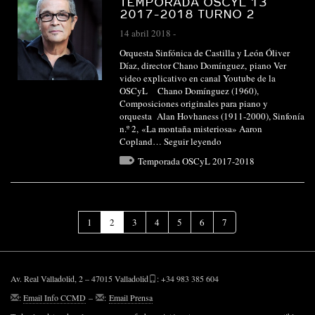
TEMPORADA OSCYL 13
2017-2018 TURNO 2
14 abril 2018
-
Orquesta Sinfónica de Castilla y León Óliver
Díaz, director Chano Domínguez, piano Ver
video explicativo en canal Youtube de la
OSCyL Chano Domínguez (1960),
Composiciones originales para piano y
orquesta Alan Hovhaness (1911-2000), Sinfonía
n.º 2, «La montaña misteriosa» Aaron
Copland…
Seguir leyendo
Temporada OSCyL 2017-2018
(Página
1
2
3
4
5
6
7
actual)
Av. Real Valladolid, 2 – 47015 Valladolid
: +34 983 385 604
:
Email Info CCMD
–
:
Email Prensa