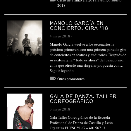
Ciclo de Primavera 2018
,
Público adulto
2018
MANOLO GARCÍA EN
CONCIERTO. GIRA ’18
4 mayo 2018
-
Manolo García vuelve a los escenarios la
próxima primavera con una primera parte de gira
de conciertos en teatros y auditorios. Después de
su exitosa gira “Todo es ahora” del pasado año,
en la que ofreció una singular propuesta con…
Seguir leyendo
Otros promotores
GALA DE DANZA. TALLER
COREOGRÁFICO
3 mayo 2018
-
Gala Taller Coreográfico de la Escuela
Profesional de Danza de Castilla y León
Organiza FUESCYL G – 40156713