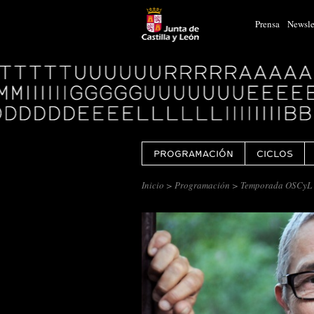
Prensa
Newsle
Logo
Centro
Cultural
Miguel
Delibes
PROGRAMACIÓN
CICLOS
Inicio
>
Programación
> Temporada OSCyL 