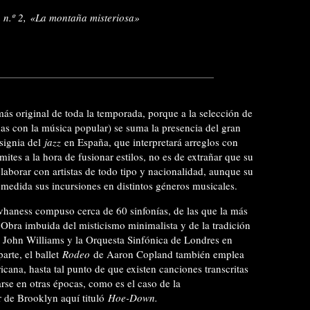
a n.º 2, «La montaña misteriosa»
ás original de toda la temporada, porque a la selección de
das con la música popular) se suma la presencia del gran
signia del
jazz
en España, que interpretará arreglos con
ites a la hora de fusionar estilos, no es de extrañar que su
laborar con artistas de todo tipo y nacionalidad, aunque su
edida sus incursiones en distintos géneros musicales.
haness compuso cerca de 60 sinfonías, de las que la más
.
Obra imbuida del misticismo minimalista y de la tradición
 John Williams y la Orquesta Sinfónica de Londres en
arte, el ballet
Rodeo
de Aaron Copland también emplea
icana, hasta tal punto de que existen canciones transcritas
se en otras épocas, como es el caso de la
 de Brooklyn aquí tituló
Hoe-Down.