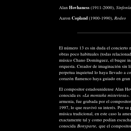
Hovhaness
Alan
(1911-2000),
Sinfoní
Copland
Aaron
(1900-1990),
Rodeo
El número 13 es sin duda el concierto m
obras poco habituales (todas relaciona
músico Chano Domínguez, el buque in
orquesta. Creador de imaginación sin lím
perpetua inquietud lo haya llevado a co
corazón flamenco haya guiado en gran m
El compositor estadounidense Alan Hov
conocida es
«La montaña misteriosa»
armenia, fue grabada por el compositor
1997, lo que reavivó su interés. Por su p
música tradicional, en este caso la amer
exactamente tal y como podían escuchar
conocida
Bonyparte,
que el compositor