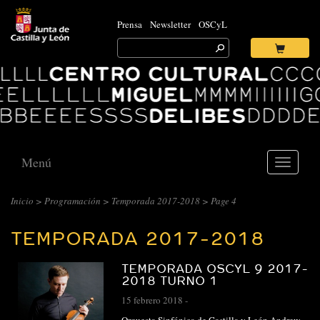
Prensa
Newsletter
OSCyL
Search
for:
Ok
Logo
Centro
Cultural
Miguel
Delibes
Menú
Toggle
navigati
CENTRO
Inicio
>
Programación
>
Temporada 2017-2018
> Page 4
CULTURAL
TEMPORADA 2017-2018
MIGUEL
DELIBES
TEMPORADA OSCYL 9 2017-
::
2018 TURNO 1
ARCHIVO
15 febrero 2018
-