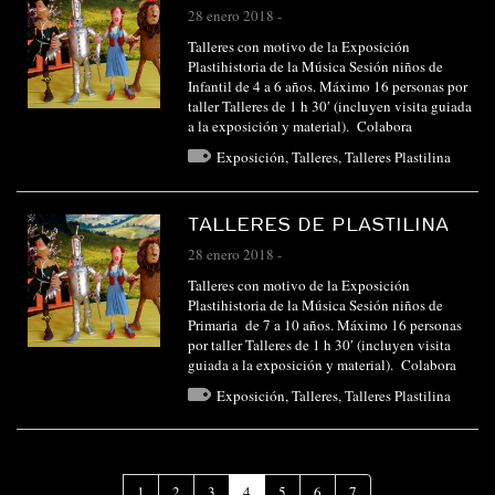
28 enero 2018
-
Talleres con motivo de la Exposición
Plastihistoria de la Música Sesión niños de
Infantil de 4 a 6 años. Máximo 16 personas por
taller Talleres de 1 h 30′ (incluyen visita guiada
a la exposición y material). Colabora
Exposición
,
Talleres
,
Talleres Plastilina
TALLERES DE PLASTILINA
28 enero 2018
-
Talleres con motivo de la Exposición
Plastihistoria de la Música Sesión niños de
Primaria de 7 a 10 años. Máximo 16 personas
por taller Talleres de 1 h 30′ (incluyen visita
guiada a la exposición y material). Colabora
Exposición
,
Talleres
,
Talleres Plastilina
(Página
1
2
3
4
5
6
7