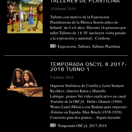
TALLERES DE PLASTILINA
10 febrero 2018
-
Talleres con motivo de la Exposición
Plastihistoria de la Música Sesión niños de
Infantil de 4 a 6 años. Máximo 16 personas por
taller Talleres de 1 h 30′ (incluyen visita guiada
a la exposición y material). Colabora
Exposición
,
Talleres
,
Talleres Plastilina
TEMPORADA OSCYL 8 2017-
2018 TURNO 1
9 febrero 2018
-
Orquesta Sinfónica de Castilla y León Semyon
Bychkov, director Katia y Marielle
Labèque, pianos Ver video explicativo en canal
Youtube de la OSCyL Detlev Glanert (1960)
Weites Land (Música con Brahms para orquesta)
-Estreno en España- Max Bruch (1838-1920),
Concierto para dos pianos…
Seguir leyendo
Temporada OSCyL 2017-2018