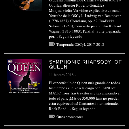
Orquesta Sinfónica de Castilla y León Andrew
Gourlay, director Roberto González-
Monjas, violín Ver video explicativo en canal
Youtube de la OSCyL Ludwig van Beethoven
(1770-1827), Coriolano, op. 62 Esa-Pekka
Salonen (1958), Concierto para violín Richard
Wagner (1813-1883), Parsifal: Suite preparada
por…
Seguir leyendo
Temporada OSCyL 2017-2018
SYMPHONIC RHAPSODY OF
QUEEN
11 febrero 2018
-
El espectáculo de Queen más grande de todos
los tiempos vuelve a la carga con KIND of
MAGIC Tour Tras 6 exitosas giras arrasando en
todo el país. ¡Más de 350.000 fans no pueden
estar equivocados! Cantantes internacionales
Rock Band,…
Seguir leyendo
Otros promotores