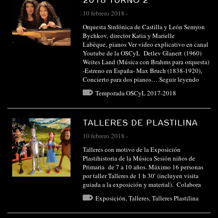
10 febrero 2018
-
Orquesta Sinfónica de Castilla y León Semyon
Bychkov, director Katia y Marielle
Labèque, pianos Ver video explicativo en canal
Youtube de la OSCyL Detlev Glanert (1960)
Weites Land (Música con Brahms para orquesta)
-Estreno en España- Max Bruch (1838-1920),
Concierto para dos pianos…
Seguir leyendo
Temporada OSCyL 2017-2018
TALLERES DE PLASTILINA
10 febrero 2018
-
Talleres con motivo de la Exposición
Plastihistoria de la Música Sesión niños de
Primaria de 7 a 10 años. Máximo 16 personas
por taller Talleres de 1 h 30′ (incluyen visita
guiada a la exposición y material). Colabora
Exposición
,
Talleres
,
Talleres Plastilina