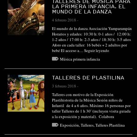
TALLERES DE MÚSICA PARA
LA PRIMERA INFANCIA. EL
MUNDO DE LA DANZA
4 febrero 2018
-
El mundo de la danza Asociación Yamparampán
Horarios y edades: 10:30 h: 0-1 años / 12:00 h:
1-2 años / 17:00 h: 2-3 años / 18:30 h: 3-5 años
Aforo en cada taller: 16 bebés + 2 adultos por
bebé El acceso a…
Seguir leyendo
Música primera infancia
TALLERES DE PLASTILINA
3 febrero 2018
-
Talleres con motivo de la Exposición
Plastihistoria de la Música Sesión niños de
Infantil de 4 a 6 años. Máximo 16 personas por
taller Talleres de 1 h 30′ (incluyen visita guiada
a la exposición y material). Colabora
Exposición
,
Talleres
,
Talleres Plastilina