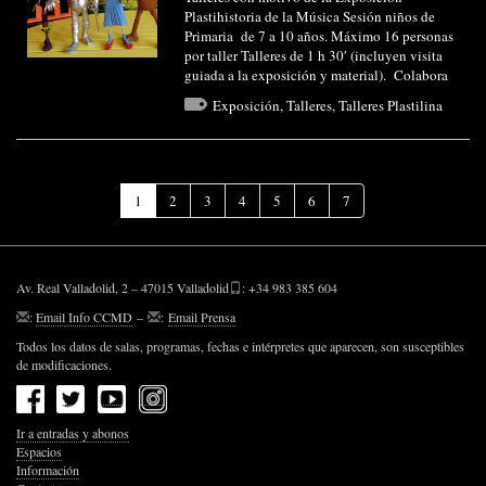
Plastihistoria de la Música Sesión niños de
Primaria de 7 a 10 años. Máximo 16 personas
por taller Talleres de 1 h 30′ (incluyen visita
guiada a la exposición y material). Colabora
Exposición
,
Talleres
,
Talleres Plastilina
(Página
1
2
3
4
5
6
7
actual)
Av. Real Valladolid, 2 – 47015 Valladolid
: +34 983 385 604
:
Email Info CCMD
–
:
Email Prensa
Todos los datos de salas, programas, fechas e intérpretes que aparecen, son susceptibles
de modificaciones.
Ir a entradas y abonos
Espacios
Información