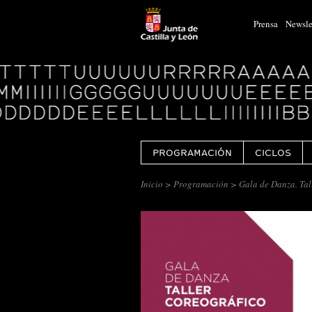
Prensa
Newsle
Logo
Centro
Cultural
Miguel
Delibes
PROGRAMACIÓN
CICLOS
Inicio
>
Programación
> Gala de Danza. Tal