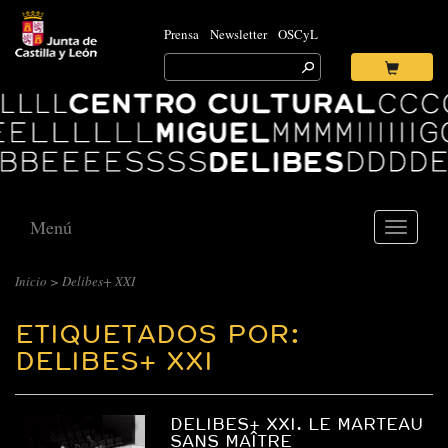
Prensa
Newsletter
OSCyL
Search
for:
Ok
Logo
Centro
Cultural
Miguel
Delibes
Menú
Toggle
navigati
Inicio
>
Delibes+ XXI
ETIQUETADOS POR:
DELIBES+ XXI
DELIBES+ XXI. LE MARTEAU
SANS MAÎTRE