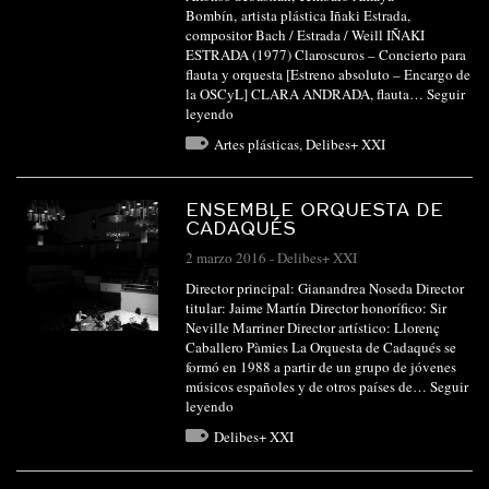
Bombín, artista plástica Iñaki Estrada,
compositor Bach / Estrada / Weill IÑAKI
ESTRADA (1977) Claroscuros – Concierto para
flauta y orquesta [Estreno absoluto – Encargo de
la OSCyL] CLARA ANDRADA, flauta…
Seguir
leyendo
Artes plásticas
,
Delibes+ XXI
ENSEMBLE ORQUESTA DE
CADAQUÉS
2 marzo 2016
-
Delibes+ XXI
Director principal: Gianandrea Noseda Director
titular: Jaime Martín Director honorífico: Sir
Neville Marriner Director artístico: Llorenç
Caballero Pàmies La Orquesta de Cadaqués se
formó en 1988 a partir de un grupo de jóvenes
músicos españoles y de otros países de…
Seguir
leyendo
Delibes+ XXI