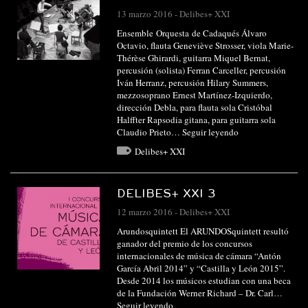
13 marzo 2016
-
Delibes+ XXI
Ensemble Orquesta de Cadaqués Álvaro
Octavio, flauta Geneviève Strosser, viola Marie-
Thérèse Ghirardi, guitarra Miquel Bernat,
percusión (solista) Ferran Carceller, percusión
Iván Herranz, percusión Hilary Summers,
mezzosoprano Ernest Martínez-Izquierdo,
dirección Debla, para flauta sola Cristóbal
Halffter Rapsodia gitana, para guitarra sola
Claudio Prieto…
Seguir leyendo
Delibes+ XXI
DELIBES+ XXI 3
12 marzo 2016
-
Delibes+ XXI
Arundosquintett El ARUNDOSquintett resultó
ganador del premio de los concursos
internacionales de música de cámara “Antón
García Abril 2014” y “Castilla y León 2015”.
Desde 2014 los músicos estudian con una beca
de la Fundación Werner Richard – Dr. Carl…
Seguir leyendo