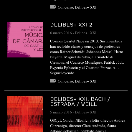
Concurso
,
Delibes+ XXI
DELIBES+ XXI 2
6 marzo 2016
-
Delibes+ XXI
Cosmos Quartet Nace en 2013. Sus miembros
han recibido clases y consejos de profesores
como Rainer Schmidt, Johannes Meissl, Hatto
Beyerle, Miguel da Silva, el Cuarteto di
Cremona, el Cuarteto Mosaïques, Patrick Jüdt,
Evgenia Ephstein y el Cuarteto Prazac. A…
Seguir leyendo
Concurso
,
Delibes+ XXI
DELIBES+ XXI. BACH /
ESTRADA / WEILL
5 marzo 2016
-
Delibes+ XXI
OSCyL Gordan Nikolic, violín-director Andrea
Cazzaniga, director Clara Andrada, flauta
Alfonso Sebastián, cémbalo Amaya