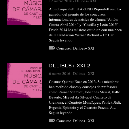
12 marzo 2016
-
Delibes+ XXI
Arundosquintett El ARUNDOSquintett resultó
ganador del premio de los concursos
internacionales de música de cámara “Antón
García Abril 2014” y “Castilla y León 2015”.
Desde 2014 los músicos estudian con una beca
de la Fundación Werner Richard – Dr. Carl…
Seguir leyendo
Concurso
,
Delibes+ XXI
DELIBES+ XXI 2
6 marzo 2016
-
Delibes+ XXI
Cosmos Quartet Nace en 2013. Sus miembros
han recibido clases y consejos de profesores
como Rainer Schmidt, Johannes Meissl, Hatto
Beyerle, Miguel da Silva, el Cuarteto di
Cremona, el Cuarteto Mosaïques, Patrick Jüdt,
Evgenia Ephstein y el Cuarteto Prazac. A…
Seguir leyendo
Concurso
,
Delibes+ XXI