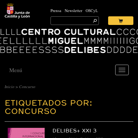
Prensa
Newsletter
OSCyL
Search
for:
Ok
Logo
Centro
Cultural
Miguel
Delibes
Menú
Toggle
navigati
Inicio
>
Concurso
ETIQUETADOS POR:
CONCURSO
DELIBES+ XXI 3