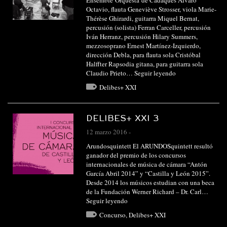
Ensemble Orquesta de Cadaqués Álvaro
Octavio, flauta Geneviève Strosser, viola Marie-
Thérèse Ghirardi, guitarra Miquel Bernat,
percusión (solista) Ferran Carceller, percusión
Iván Herranz, percusión Hilary Summers,
mezzosoprano Ernest Martínez-Izquierdo,
dirección Debla, para flauta sola Cristóbal
Halffter Rapsodia gitana, para guitarra sola
Claudio Prieto…
Seguir leyendo
Delibes+ XXI
DELIBES+ XXI 3
12 marzo 2016
-
Arundosquintett El ARUNDOSquintett resultó
ganador del premio de los concursos
internacionales de música de cámara “Antón
García Abril 2014” y “Castilla y León 2015”.
Desde 2014 los músicos estudian con una beca
de la Fundación Werner Richard – Dr. Carl…
Seguir leyendo
Concurso
,
Delibes+ XXI