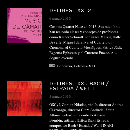
DELIBES+ XXI 2
6 marzo 2016
-
Cosmos Quartet Nace en 2013. Sus miembros
han recibido clases y consejos de profesores
como Rainer Schmidt, Johannes Meissl, Hatto
Beyerle, Miguel da Silva, el Cuarteto di
Cremona, el Cuarteto Mosaïques, Patrick Jüdt,
Evgenia Ephstein y el Cuarteto Prazac. A…
Seguir leyendo
Concurso
,
Delibes+ XXI
DELIBES+ XXI. BACH /
ESTRADA / WEILL
5 marzo 2016
-
OSCyL Gordan Nikolic, violín-director Andrea
Cazzaniga, director Clara Andrada, flauta
Alfonso Sebastián, cémbalo Amaya
Bombín, artista plástica Iñaki Estrada,
compositor Bach / Estrada / Weill IÑAKI