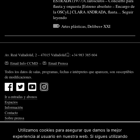
ESTRADA (1977) Claroscuros – Concierto para
flauta y orquesta [Estreno absoluto – Encargo de
la OSCyL] CLARA ANDRADA, flauta…
Seguir
leyendo
Artes plásticas
,
Delibes+ XXI
Av. Real Valladolid, 2 – 47015 Valladolid
: +34 983 385 604
:
Email Info CCMD
–
:
Email Prensa
Todos los datos de salas, programas, fechas e intérpretes que aparecen, son susceptibles
de modificaciones.
Ir a entradas y abonos
Espacios
Información
Contacto
Sobre prensa
Política de Privacidad
Política de Cookies
Utilizamos cookies para asegurar que damos la mejor
Accesibilidad Web
experiencia al usuario en nuestra web. Si sigues utilizando