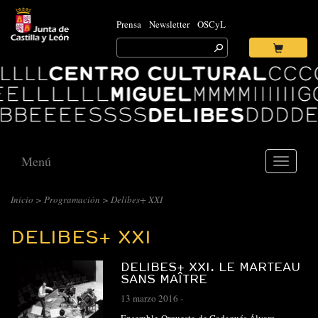
Prensa
Newsletter
OSCyL
Search
for:
Ok
Logo
Centro
Cultural
Miguel
Delibes
Menú
Toggle
navigati
CENTRO
Inicio
>
Programación
>
Delibes+ XXI
CULTURAL
DELIBES+ XXI
MIGUEL
DELIBES
DELIBES+ XXI. LE MARTEAU
::
SANS MAÎTRE
ARCHIVO
13 marzo 2016
-