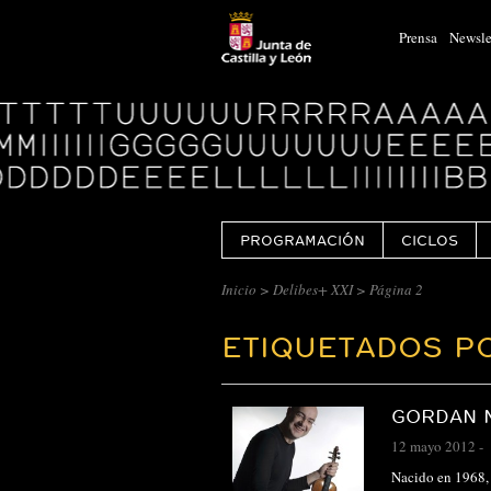
Prensa
Newsle
Logo
Centro
Cultural
Miguel
Delibes
PROGRAMACIÓN
CICLOS
Inicio
>
Delibes+ XXI
>
Página 2
ETIQUETADOS PO
GORDAN N
12 mayo 2012
-
Nacido en 1968, 