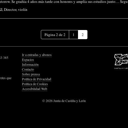
torow. Se gradúa 4 años más tarde con honores y amplía sus estudios junto…
Segu
XI
,
Director
,
violín
(Página
Página 2 de 2
1
2
actual)
Ir a entradas y abonos
83 385
Espacios
Información
Contacto
Sobre prensa
retes que
Política de Privacidad
Política de Cookies
Accesibilidad Web
© 2026 Junta de Castilla y León