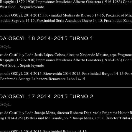
Respighi (1879-1936) Impresiones brasileñas Alberto Ginastera (1916-1983) Concie
s West Side…
Seguir leyendo
porada OSCyL 2014-2015
,
Proximidad Medina de Rioseco 14-15
,
Proximidad Mir
imidad Segovia 14-15
,
Proximidad Soria Aranda de Duero 14-15
,
Proximidad Zamo
A OSCYL 18 2014-2015 TURNO 1
OSCyL
ca de Castilla y León Jesús López Cobos, director Xavier de Maistre, arpa Progr
Respighi (1879-1936) Impresiones brasileñas Alberto Ginastera (1916-1983) Concie
s West Side…
Seguir leyendo
porada OSCyL 2014-2015
,
Bienvenida 2014-2015
,
Proximidad Burgos 14-15
,
Pro
Ponferrada Astorga La bañeza Benavente León 14-15
A OSCYL 17 2014-2015 TURNO 2
OSCyL
ca de Castilla y León Juanjo Mena, director Roberto Diaz, viola Programa Héctor B
rg (1874-1951) Pelleas und Melisande, op. 5 Juanjo Mena, actual Director Titula
porada OSCyL 2014-2015
,
Proximidad Palencia 14-15