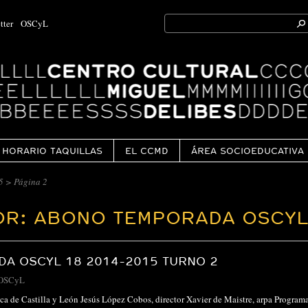
Search
tter
OSCyL
for:
Ok
HORARIO TAQUILLAS
EL CCMD
ÁREA SOCIOEDUCATIVA
5
>
Página 2
OR: ABONO TEMPORADA OSCYL
A OSCYL 18 2014-2015 TURNO 2
OSCyL
ca de Castilla y León Jesús López Cobos, director Xavier de Maistre, arpa Progr