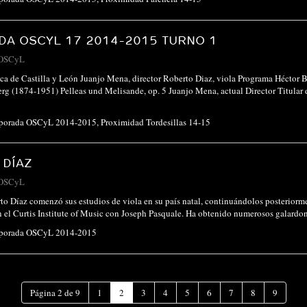
A OSCYL 17 2014-2015 TURNO 1
OSCyL
ca de Castilla y León Juanjo Mena, director Roberto Diaz, viola Programa Héctor B
rg (1874-1951) Pelleas und Melisande, op. 5 Juanjo Mena, actual Director Titula
porada OSCyL 2014-2015
,
Proximidad Tordesillas 14-15
 DÍAZ
OSCyL
to Díaz comenzó sus estudios de viola en su país natal, continuándolos posterior
n el Curtis Institute of Music con Joseph Pasquale. Ha obtenido numerosos galard
porada OSCyL 2014-2015
(Página
Página 2 de 9
1
2
3
4
5
6
7
8
9
actual)