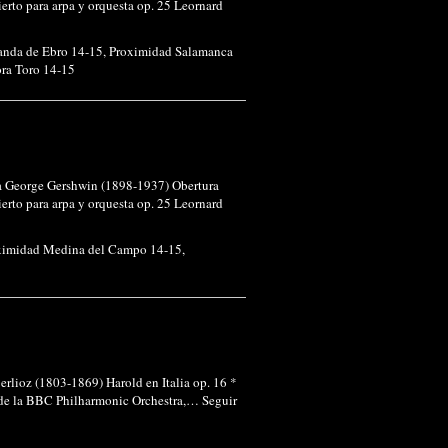
rto para arpa y orquesta op. 25 Leornard
anda de Ebro 14-15
,
Proximidad Salamanca
ra Toro 14-15
ama George Gershwin (1898-1937) Obertura
rto para arpa y orquesta op. 25 Leornard
ximidad Medina del Campo 14-15
,
erlioz (1803-1869) Harold en Italia op. 16 *
r de la BBC Philharmonic Orchestra,…
Seguir