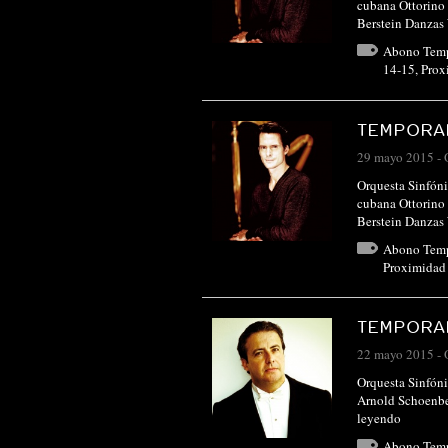
cubana Ottorino 
Berstein Danza
Abono Tem
14-15
,
Prox
TEMPORAD
29 mayo 2015
-
Orquesta Sinfóni
cubana Ottorino 
Berstein Danza
Abono Tem
Proximidad 
TEMPORAD
22 mayo 2015
-
Orquesta Sinfóni
Arnold Schoenbe
leyendo
Abono Tem