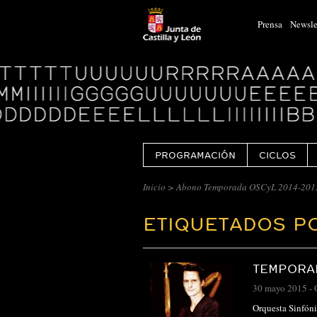
Prensa
Newsle
Logo
Centro
Cultural
Miguel
Delibes
PROGRAMACIÓN
CICLOS
Inicio
>
Abono Temporada OSCyL 2014-201
ETIQUETADOS P
TEMPORAD
30 mayo 2015
-
Orquesta Sinfóni