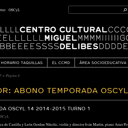
Search
tter
OSCyL
for:
Ok
HORARIO TAQUILLAS
EL CCMD
ÁREA SOCIOEDUCATIVA
5
>
Página 4
OR: ABONO TEMPORADA OSCYL
A OSCYL 14 2014-2015 TURNO 1
SCyL
ca de Castilla y León Gordan Nikolic, violín y director Iván Martín, piano Asier 