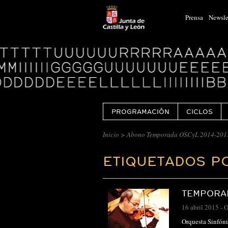
Prensa
Newsle
Logo
Centro
Cultural
Miguel
Delibes
PROGRAMACIÓN
CICLOS
Inicio
>
Abono Temporada OSCyL 2014-201
ETIQUETADOS P
TEMPORAD
16 abril 2015
-
O
Orquesta Sinfóni