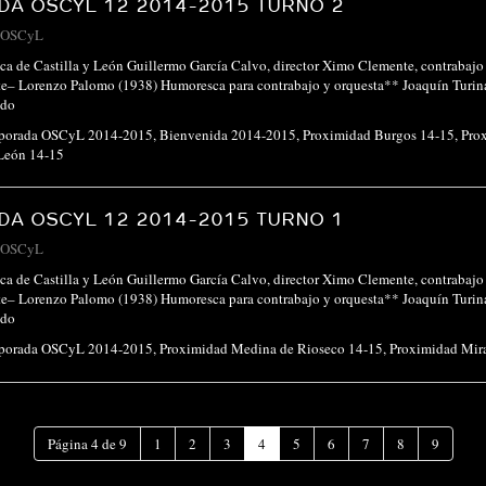
A OSCYL 12 2014-2015 TURNO 2
OSCyL
ca de Castilla y León Guillermo García Calvo, director Ximo Clemente, contrabaj
te– Lorenzo Palomo (1938) Humoresca para contrabajo y orquesta** Joaquín Turin
ndo
porada OSCyL 2014-2015
,
Bienvenida 2014-2015
,
Proximidad Burgos 14-15
,
Pro
León 14-15
A OSCYL 12 2014-2015 TURNO 1
OSCyL
ca de Castilla y León Guillermo García Calvo, director Ximo Clemente, contrabaj
te– Lorenzo Palomo (1938) Humoresca para contrabajo y orquesta** Joaquín Turin
ndo
porada OSCyL 2014-2015
,
Proximidad Medina de Rioseco 14-15
,
Proximidad Mir
(Página
Página 4 de 9
1
2
3
4
5
6
7
8
9
actual)