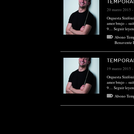
TEMPORAD
20 marzo 2015
-
Orquesta Sinfóni
amor brujo – sui
9…
Seguir leye
Abono Tem
Benavente 
TEMPORAD
19 marzo 2015
-
Orquesta Sinfóni
amor brujo – sui
9…
Seguir leye
Abono Tem