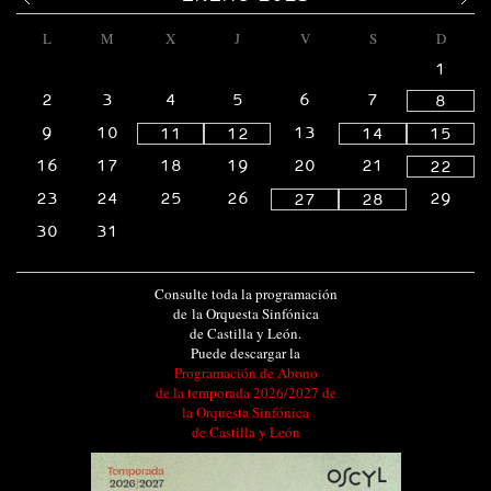
L
M
X
J
V
S
D
1
2
3
4
5
6
7
8
9
10
13
11
12
14
15
16
17
18
19
20
21
22
23
24
25
26
29
27
28
30
31
Consulte toda la programación
de la Orquesta Sinfónica
de Castilla y León.
Puede descargar la
Programación de Abono
de la temporada 2026/2027 de
la Orquesta Sinfónica
de Castilla y León