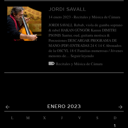
JORDI SAVALL
14 enero 2023
-
Recitales y Música de Cámara
JORDI SAVALL Rebab, viola de gamba soprano
& rabel HAKAN GÜNGÖR Kanun DIMITRI
PSONIS Santur, oud, guitarra morisca &
Percusiones DESCARGAR PROGRAMA DE
MANO (PDF) ENTRADAS 24 € 14 € Abonados
de la OSCYL 18 € Familias numerosas / Jóvenes
menores de…
Seguir leyendo
Recitales y Música de Cámara
<
>
ENERO 2023
L
M
X
J
V
S
D
1