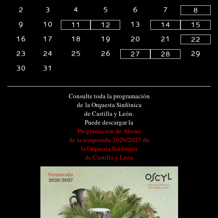
2
3
4
5
6
7
8
9
10
13
11
12
14
15
16
17
18
19
20
21
22
23
24
25
26
29
27
28
30
31
Consulte toda la programación
de la Orquesta Sinfónica
de Castilla y León.
Puede descargar la
Programación de Abono
de la temporada 2026/2027 de
la Orquesta Sinfónica
de Castilla y León