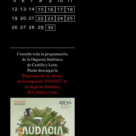
5
6
7
8
9
10
11
12
13
14
15
16
17
18
19
20
21
22
23
24
25
26
27
28
29
30
Consulte toda la programación
de la Orquesta Sinfónica
de Castilla y León.
Puede descargar la
Programación de Abono
de la temporada 2026/2027 de
la Orquesta Sinfónica
de Castilla y León