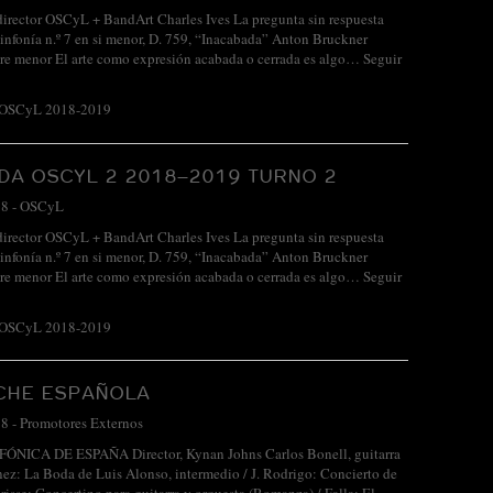
irector OSCyL + BandArt Charles Ives La pregunta sin respuesta
infonía n.º 7 en si menor, D. 759, “Inacabada” Anton Bruckner
n re menor El arte como expresión acabada o cerrada es algo…
Seguir
 OSCyL 2018-2019
A OSCYL 2 2018–2019 TURNO 2
18
-
OSCyL
irector OSCyL + BandArt Charles Ives La pregunta sin respuesta
infonía n.º 7 en si menor, D. 759, “Inacabada” Anton Bruckner
n re menor El arte como expresión acabada o cerrada es algo…
Seguir
 OSCyL 2018-2019
CHE ESPAÑOLA
18
-
Promotores Externos
NICA DE ESPAÑA Director, Kynan Johns Carlos Bonell, guitarra
z: La Boda de Luis Alonso, intermedio / J. Rodrigo: Concierto de