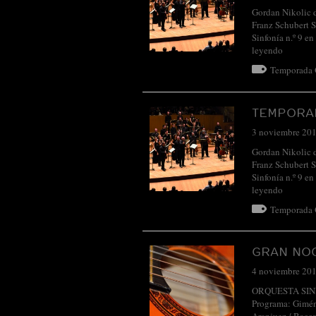
Gordan Nikolic d
Franz Schubert S
Sinfonía n.º 9 e
leyendo
Temporada
TEMPORAD
3 noviembre 20
Gordan Nikolic d
Franz Schubert S
Sinfonía n.º 9 e
leyendo
Temporada
GRAN NO
4 noviembre 20
ORQUESTA SINFÓ
Programa: Giméne