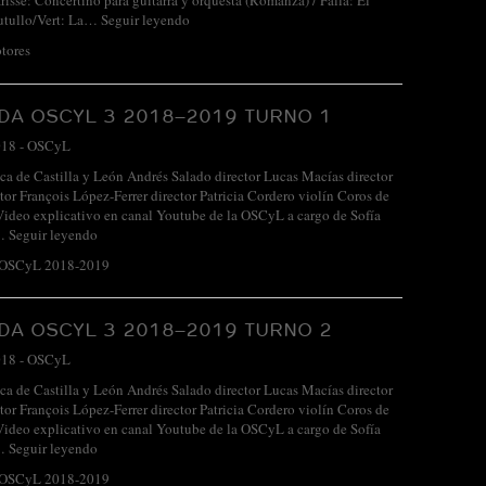
risse: Concertino para guitarra y orquesta (Romanza) / Falla: El
utullo/Vert: La…
Seguir leyendo
tores
A OSCYL 3 2018–2019 TURNO 1
018
-
OSCyL
ca de Castilla y León Andrés Salado director Lucas Macías director
ctor François López-Ferrer director Patricia Cordero violín Coros de
Video explicativo en canal Youtube de la OSCyL a cargo de Sofía
r…
Seguir leyendo
 OSCyL 2018-2019
A OSCYL 3 2018–2019 TURNO 2
018
-
OSCyL
ca de Castilla y León Andrés Salado director Lucas Macías director
ctor François López-Ferrer director Patricia Cordero violín Coros de
Video explicativo en canal Youtube de la OSCyL a cargo de Sofía
r…
Seguir leyendo
 OSCyL 2018-2019