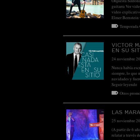
Orquesta Sinfóni
guitarra Ver vid
video explicativ
Elmer Bernstein
Temporada
VICTOR M
EN SU SIT
24 noviembre 2
Nunca había escr
siempre, lo que 
navidades y fue
Seguir leyendo
Otros promo
LAS MARA
25 noviembre 2
(A partir de 6 a
relatar a través 