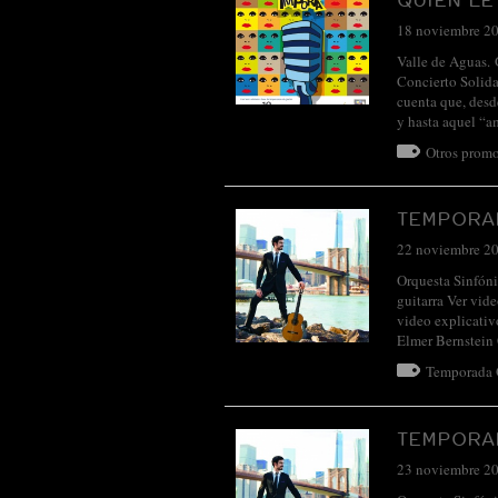
18 noviembre 2
Valle de Aguas.
Concierto Solid
cuenta que, desd
y hasta aquel “
Otros promo
TEMPORAD
22 noviembre 2
Orquesta Sinfóni
guitarra Ver vid
video explicativ
Elmer Bernstein
Temporada
TEMPORAD
23 noviembre 2