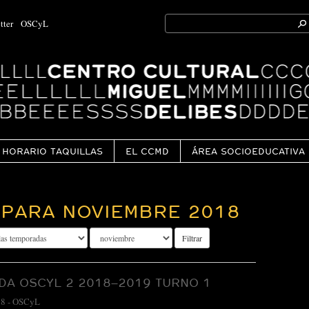
Search
tter
OSCyL
for:
Ok
HORARIO TAQUILLAS
EL CCMD
ÁREA SOCIOEDUCATIVA
PARA NOVIEMBRE 2018
Filtrar
A OSCYL 2 2018–2019 TURNO 1
18
-
OSCyL