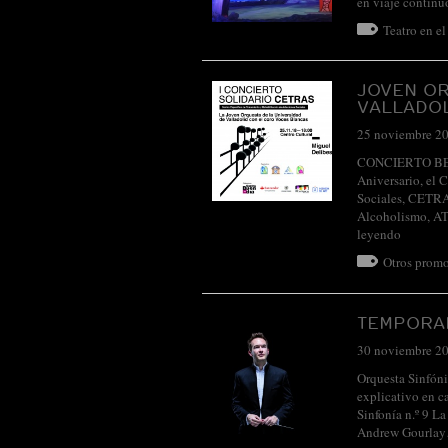
en viaje contin
Teatro en e
JOVEN OR
VALLADO
25 noviembre 2
CONCIERTO BEN
Aniversario, el 
Sociales, CETRA
Alcoholismo, A
leyendo
Otros promo
TEMPORAD
30 noviembre 2
Orquesta Sinfóni
explicativo en 
Sinfonía n.º 9 L
Andrew Gourla