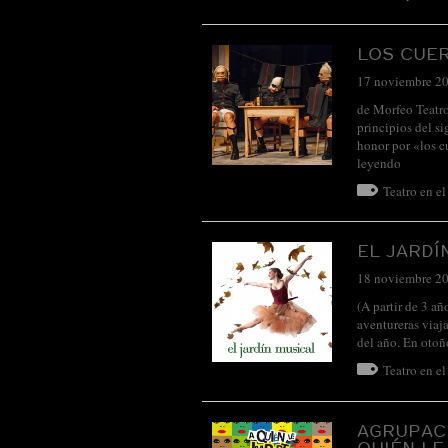
LOS CUE
17 noviembre 2
de Morfeo Teatro
principios del si
honor por «los c
leyendo
Teatro en e
EL JARDÍ
18 noviembre 2
(A partir de 3 añ
aventureras viaja
del año. En otoñ
Teatro en e
AGRUPACI
QUIÉN LE