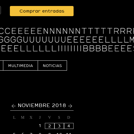
Comprar entradas
MULTIMEDIA
NOTICIAS
<
>
NOVIEMBRE 2018
L
M
X
J
V
S
D
1
2
3
4