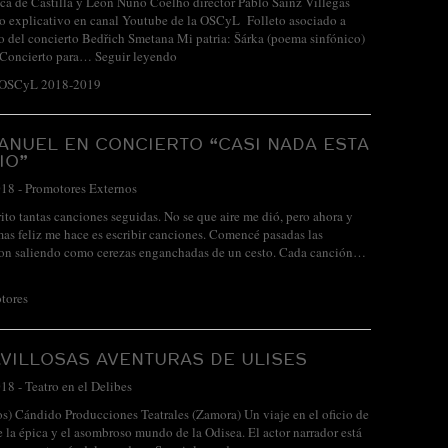
ca de Castilla y León Nuno Coelho director Pablo Sáinz Villegas
eo explicativo en canal Youtube de la OSCyL Folleto asociado a
o del concierto Bedřich Smetana Mi patria: Šárka (poema sinfónico)
 Concierto para…
Seguir leyendo
 OSCyL 2018-2019
ANUEL EN CONCIERTO “CASI NADA ESTA
IO”
018
-
Promotores Externos
ito tantas canciones seguidas. No se que aire me dió, pero ahora y
mas feliz me hace es escribir canciones. Comencé pasadas las
ron saliendo como cerezas enganchadas de un cesto. Cada canción…
tores
VILLOSAS AVENTURAS DE ULISES
018
-
Teatro en el Delibes
ños) Cándido Producciones Teatrales (Zamora) Un viaje en el oficio de
de la épica y el asombroso mundo de la Odisea. El actor narrador está