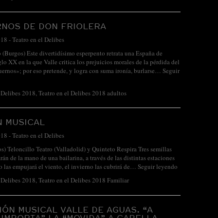
RNOS DE DON FRIOLERA
018
-
Teatro en el Delibes
 (Burgos) Este divertidísimo esperpento retrata una España de
glo XX en la que Valle critica los prejuicios morales de la pérdida del
uernos»; por eso pretende, y logra con suma ironía, burlarse…
Seguir
l Delibes 2018
,
Teatro en el Delibes 2018 adultos
N MUSICAL
018
-
Teatro en el Delibes
os) Teloncillo Teatro (Valladolid) y Quinteto Respira Tres semillas
rán de la mano de una bailarina, a través de las distintas estaciones
o las empujará el viento, el invierno las cubrirá de…
Seguir leyendo
l Delibes 2018
,
Teatro en el Delibes 2018 Familiar
ÓN MUSICAL VALLE DE AGUAS. “A
 IMPORTA” LA “MOVIDA” A CAPELLA