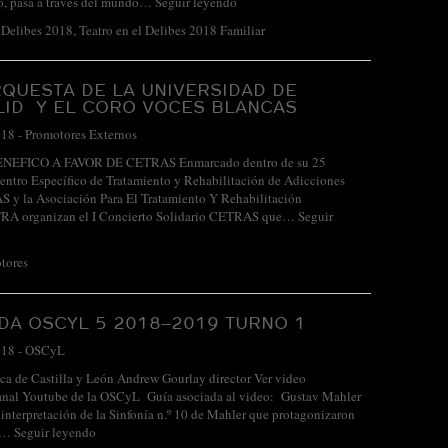
uo, pasa a través del mundo…
Seguir leyendo
l Delibes 2018
,
Teatro en el Delibes 2018 Familiar
QUESTA DE LA UNIVERSIDAD DE
LID Y EL CORO VOCES BLANCAS
018
-
Promotores Externos
EFICO A FAVOR DE CETRAS Enmarcado dentro de su 25
Centro Específico de Tratamiento y Rehabilitación de Adicciones
S y la Asociación Para El Tratamiento Y Rehabilitación
TRA organizan el I Concierto Solidario CETRAS que…
Seguir
tores
A OSCYL 5 2018–2019 TURNO 1
018
-
OSCyL
ca de Castilla y León Andrew Gourlay director Ver video
canal Youtube de la OSCyL Guía asociada al video: Gustav Mahler
a interpretación de la Sinfonía n.º 10 de Mahler que protagonizaron
y…
Seguir leyendo