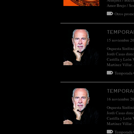
Aranjuez / Bacca
Amor Brujo / So
Otros promo
TEMPORAD
15 noviembre 2
Orquesta Sinfóni
Jordi Casas dire
Castilla y León 
Martínez Villa
Temporada
TEMPORAD
16 noviembre 2
Orquesta Sinfóni
Jordi Casas dire
Castilla y León 
Martínez Villa
Temporada