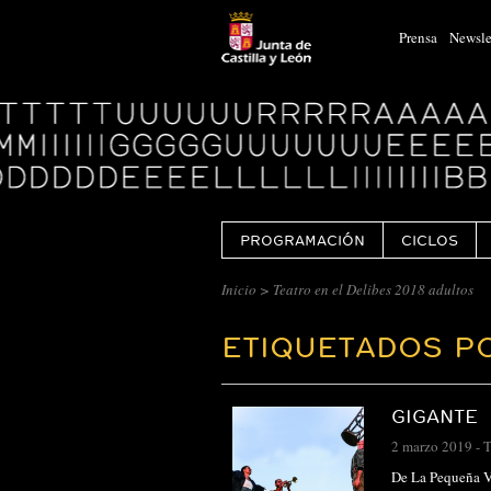
Prensa
Newsle
Logo
Centro
Cultural
Miguel
Delibes
PROGRAMACIÓN
CICLOS
Inicio
>
Teatro en el Delibes 2018 adultos
ETIQUETADOS PO
GIGANTE
2 marzo 2019
-
T
De La Pequeña Vi