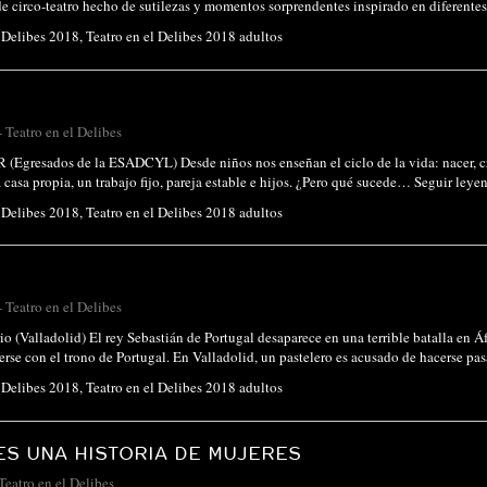
e circo-teatro hecho de sutilezas y momentos sorprendentes inspirado en diferente
l Delibes 2018
,
Teatro en el Delibes 2018 adultos
-
Teatro en el Delibes
Egresados de la ESADCYL) Desde niños nos enseñan el ciclo de la vida: nacer, crec
 casa propia, un trabajo fijo, pareja estable e hijos. ¿Pero qué sucede…
Seguir leye
l Delibes 2018
,
Teatro en el Delibes 2018 adultos
-
Teatro en el Delibes
o (Valladolid) El rey Sebastián de Portugal desaparece en una terrible batalla en Á
erse con el trono de Portugal. En Valladolid, un pastelero es acusado de hacerse p
l Delibes 2018
,
Teatro en el Delibes 2018 adultos
ES UNA HISTORIA DE MUJERES
Teatro en el Delibes