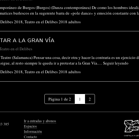
emporáneo de Burgos (Burgos) (Danza contemporánea) De como los hombres idealiza
matices burlescos en la sugerente barra de «pole dance» y emoción constante con l
l Delibes 2018
,
Teatro en el Delibes 2018 adultos
TAR A LA GRAN VÍA
Teatro en el Delibes
Teatro (Salamanca) Pensar una cosa, decir otra y hacer la contraria es un ejercicio 
sigue, al resto siempre le queda ir a protestar a la Gran Vía.…
Seguir leyendo
l Delibes 2018
,
Teatro en el Delibes 2018 adultos
(Página
Página 1 de 2
1
2
actual)
Ir a entradas y abonos
83 385
Espacios
Información
Contacto