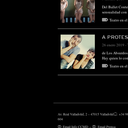
Del Ballet Cont
sensualidad con 
Teatro en e
A PROTES
26 enero 2019
-
de Los Absurdos 
Hay quien lo con
Teatro en e
Av. Real Valladolid, 2 – 47015 Valladolid
: +34 9
604
:
Email Info CCMD
–
:
Email Prensa