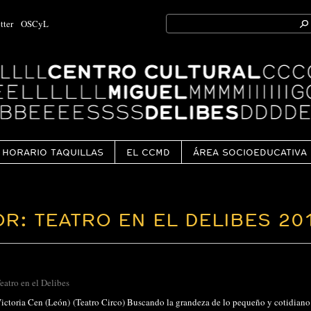
Search
tter
OSCyL
for:
Ok
HORARIO TAQUILLAS
EL CCMD
ÁREA SOCIOEDUCATIVA
R: TEATRO EN EL DELIBES 20
eatro en el Delibes
ctoria Cen (León) (Teatro Circo) Buscando la grandeza de lo pequeño y cotidiano. 