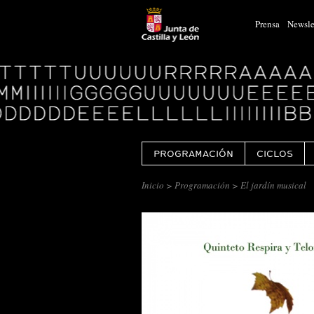
Prensa
Newsle
Logo
Centro
Cultural
Miguel
Delibes
PROGRAMACIÓN
CICLOS
Inicio
>
Programación
> El jardín musical