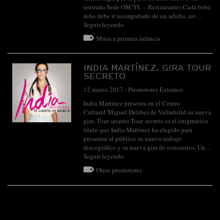
(entrada Sede OSCYL – Restaurante) Cada bebé-
niño debe ir acompañado de un adulto, no…
Seguir leyendo
Música primera infancia
INDIA MARTÍNEZ. GIRA TOUR
SECRETO
12 marzo 2017
-
Promotores Externos
India Martínez presenta en el Centro
Cultural Miguel Delibes de Valladolid su nueva
gira, Tour secreto Tour secreto es el enigmático
título que India Martinez ha elegido para
presentar al público su nuevo trabajo
discográfico y su nueva gira de conciertos. Un…
Seguir leyendo
Otros promotores