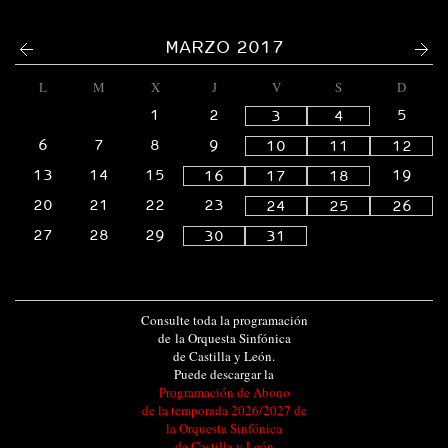
<
>
MARZO 2017
L
M
X
J
V
S
D
1
2
5
3
4
6
7
8
9
10
11
12
13
14
15
19
16
17
18
20
21
22
23
24
25
26
27
28
29
30
31
Consulte toda la programación
de la Orquesta Sinfónica
de Castilla y León.
Puede descargar la
Programación de Abono
de la temporada 2026/2027 de
la Orquesta Sinfónica
de Castilla y León