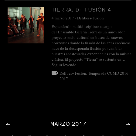
TIERRA. D+ FUSIÓN 4
4 marzo 2017
-
Delibes+ Fusión
Espectáculo multidisciplinar a cargo
del Ensemble Galería Tierra es un innovador
proyecto socio-cultural en busca de nuevos
horizontes donde la fusión de las artes escénicas
nace de la desesperada ilusión por cambiar
nuestras anestesiadas experiencias con la música
clásica. El proyecto “Tierra” se sustenta en…
Seguir leyendo
Delibes+ Fusión
,
Temporada CCMD 2016-
2017
<
>
MARZO 2017
L
M
X
J
V
S
D