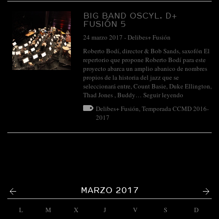
BIG BAND OSCYL. D+
FUSIÓN 5
24 marzo 2017
-
Delibes+ Fusión
Roberto Bodí, director & Bob Sands, saxofón El
repertorio que propone Roberto Bodí para este
proyecto abarca un amplio abanico de nombres
propios de la historia del jazz que se
seleccionará entre, Count Basie, Duke Ellington,
Thad Jones , Buddy…
Seguir leyendo
Delibes+ Fusión
,
Temporada CCMD 2016-
2017
<
>
MARZO 2017
L
M
X
J
V
S
D