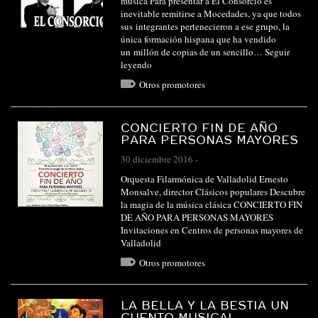
música Para presentar a El Consorcio es
inevitable remitirse a Mocedades, ya que todos
sus integrantes pertenecieron a ese grupo, la
única formación hispana que ha vendido
un millón de copias de un sencillo…
Seguir
leyendo
Otros promotores
CONCIERTO FIN DE AÑO
PARA PERSONAS MAYORES
30 diciembre 2016
-
Orquesta Filarmónica de Valladolid Ernesto
Monsalve, director Clásicos populares Descubre
la magia de la música clásica CONCIERTO FIN
DE AÑO PARA PERSONAS MAYORES
Invitaciones en Centros de personas mayores de
Valladolid
Otros promotores
LA BELLA Y LA BESTIA UN
CUENTO MUSICAL