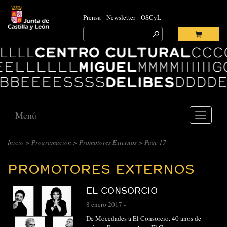
Prensa
Newsletter
OSCyL
Search
for:
Ok
Logo
Centro
Cultural
Miguel
Delibes
Menú
Toggle
navigati
CENTRO
Inicio
>
Programación
>
Promotores Externos
> Page 17
CULTURAL
PROMOTORES EXTERNOS
MIGUEL
DELIBES
EL CONSORCIO
::
8 enero 2017
-
ARCHIVO
De Mocedades a El Consorcio. 40 años de