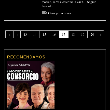
motivo, se va a celebrar la Gran…
Seguir
leyendo
Otros promotores
(Página
«
‹
13
14
15
16
17
18
19
20
›
actual)
RECOMENDAMOS