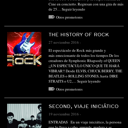
Cine en concierto. Regresan con una gira de más
de 25…
Seguir leyendo
Otros promotores
THE HISTORY OF ROCK
27 noviembre 2016
-
El espectáculo de Rock más grande y
más emocionante de todos los tiempos De los
creadores de Symphonic Rhapsody of QUEEN
¡¡UN ESPECTÁCULO ÚNICO QUE TE HARÁ
VIBRAR!! Desde ELVIS, CHUCK BERRY, THE
BEATLES o ROLLING STONES, hasta DIRE
STRAITS o U2,…
Seguir leyendo
Otros promotores
SECOND, VIAJE INICIÁTICO
19 noviembre 2016
-
ENTRADAS En un viaje iniciático, la persona
que lo lleva a cabo, aprende, madura y se