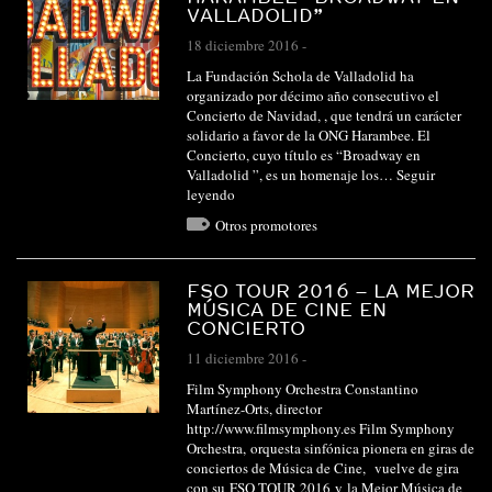
VALLADOLID”
18 diciembre 2016
-
La Fundación Schola de Valladolid ha
organizado por décimo año consecutivo el
Concierto de Navidad, , que tendrá un carácter
solidario a favor de la ONG Harambee. El
Concierto, cuyo título es “Broadway en
Valladolid ”, es un homenaje los…
Seguir
leyendo
Otros promotores
FSO TOUR 2016 – LA MEJOR
MÚSICA DE CINE EN
CONCIERTO
11 diciembre 2016
-
Film Symphony Orchestra Constantino
Martínez-Orts, director
http://www.filmsymphony.es Film Symphony
Orchestra, orquesta sinfónica pionera en giras de
conciertos de Música de Cine, vuelve de gira
con su FSO TOUR 2016 y la Mejor Música de