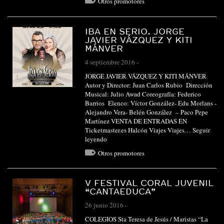
Otros promotores
IBA EN SERIO. JORGE
JAVIER VÁZQUEZ Y KITI
MÁNVER
4 septiembre 2016
-
JORGE JAVIER VÁZQUEZ Y KITI MÁNVER
Autor y Director: Juan Carlos Rubio Dirección
Musical: Julio Awad Coreografía: Federico
Barrios Elenco: Víctor González- Edu Morlans -
Alejandro Vera- Belén González – Paco Pepe
Martínez VENTA DE ENTRADAS EN
Ticketmaster.es Halcón Viajes Viajes…
Seguir
leyendo
Otros promotores
V FESTIVAL CORAL JUVENIL
“CANTAEDUCA”
26 junio 2016
-
COLEGIOS Sta Teresa de Jesús / Maristas “La