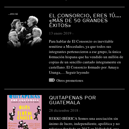
EL CONSORCIO, ERES TÚ….
«MÁS DE 50 GRANDES
ÉXITOS»
13 enero 2019
-
Para hablar de El Consorcio es inevitable
remitirse a Mocedades, ya que todos sus
integrantes pertenecieron a ese grupo, la única
formación hispana que ha vendido un millón de
copias de un sencillo cantado íntegramente en
castellano. El Consorcio formado por Amaya
Uranga,…
Seguir leyendo
Otros promotores
QUITAPENAS POR
GUATEMALA
28 diciembre 2018
-
REKKO IBÉRICA Somos una asociación sin
ánimo de lucro, independiente, apolítica y no
religiosa fundada en 2017 en Valladolid, que