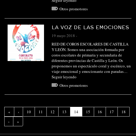
Seguir leyendo
Otros promotores
LA VOZ DE LAS EMOCIONES
19 mayo 2018
-
RED DE COROS ESCOLARES DE CASTILLA
Y LEÓN. Somos una asociación formada por
coros escolares de primaria y secundaria de
diferentes provincias de Castilla y León. Os
proponemos un espectáculo coral y escénico, un
viaje emocional y emocionante con paradas…
Seguir leyendo
Otros promotores
(Página
«
‹
10
11
12
13
14
15
16
17
18
actual)
›
»