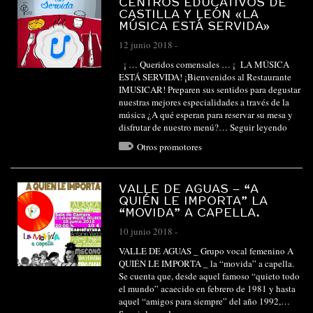
CENTROS EDUCATIVOS DE
CASTILLA Y LEÓN «LA
MÚSICA ESTÁ SERVIDA»
12 junio 2018
-
¡ … Queridos comensales … ¡ LA MÚSICA
ESTÁ SERVIDA! ¡Bienvenidos al Restaurante
IMUSICAR! Preparen sus sentidos para degustar
nuestras mejores especialidades a través de la
música ¿A qué esperan para reservar su mesa y
disfrutar de nuestro menú?…
Seguir leyendo
Otros promotores
VALLE DE AGUAS – “A
QUIÉN LE IMPORTA” LA
“MOVIDA” A CAPELLA.
10 junio 2018
-
VALLE DE AGUAS _ Grupo vocal femenino A
QUIÉN LE IMPORTA _ la “movida” a capella.
Se cuenta que, desde aquel famoso “quieto todo
el mundo” acaecido en febrero de 1981 y hasta
aquel “amigos para siempre” del año 1992,…