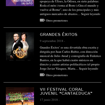
epopeya de Ulises, la Odisea, en siete palabras:
Roda el món i torna al Born («Gira el mundo y
vuelve al Borne”, uno de los principales y más
antiguos mercados de abastos…
Seguir leyendo
Otros promotores
GRANDES ÉXITOS
9 septiembre 2018
-
Grandes Éxitos’ es una divertida obra escrita y
dirigida por Juan Carlos Rubio, con dirección
musical de Julio Awad y coreografía de Federico
Barrios, en la que habrá cuatro músicos en
directo y cuatro artistas polifacéticos (el propio
Jorge Javier Vázquez, Marta…
Seguir leyendo
Otros promotores
VII FESTIVAL CORAL
JUVENIL “CANTAEDUCA”
17 junio 2018
-