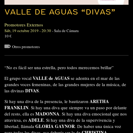
VALLE DE AGUAS “DIVAS”
Promotores Externos
Sáb, 19 octubre 2019 - 20:30
-
Sala de Cámara
10 €
Otros promotores
“No es fácil ser una estrella, pero todos merecemos brillar”
VALLE de AGUAS
El grupo vocal
se adentra en el mar de las
grandes voces femeninas, de las grandes mujeres de la música, de
DIVAS
las divinas
.
ARETHA
Si hay una diva de la presencia, le bautizaron
FRANKLIN
. Si hay una diva que siempre va un paso por delante
MADONNA
del resto, ella es
. Si hay una diva emocional que nos
ADELE
atraviesa, es
. Si hay una diva de la supervivencia y
GLORIA GAYNOR
libertad, llámala
. De haber una única voz
CHRISTINA
para todas las divas, esa debería ser la de