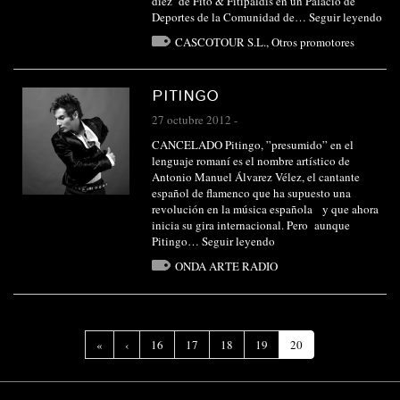
diez’ de Fito & Fitipaldis en un Palacio de
Deportes de la Comunidad de…
Seguir leyendo
CASCOTOUR S.L.
,
Otros promotores
PITINGO
27 octubre 2012
-
CANCELADO Pitingo, ”presumido” en el
lenguaje romaní es el nombre artístico de
Antonio Manuel Álvarez Vélez, el cantante
español de flamenco que ha supuesto una
revolución en la música española y que ahora
inicia su gira internacional. Pero aunque
Pitingo…
Seguir leyendo
ONDA ARTE RADIO
(Página
«
‹
16
17
18
19
20
actual)