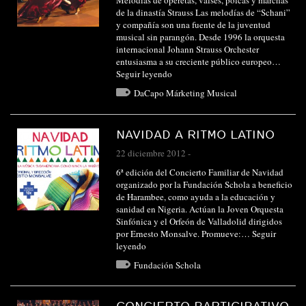
Melodías de operetas, valses, polcas y marchas
de la dinastía Strauss Las melodías de “Schani”
y compañía son una fuente de la juventud
musical sin parangón. Desde 1996 la orquesta
internacional Johann Strauss Orchester
entusiasma a su creciente público europeo…
Seguir leyendo
DaCapo Márketing Musical
NAVIDAD A RITMO LATINO
22 diciembre 2012
-
6ª edición del Concierto Familiar de Navidad
organizado por la Fundación Schola a beneficio
de Harambee, como ayuda a la educación y
sanidad en Nigeria. Actúan la Joven Orquesta
Sinfónica y el Orfeón de Valladolid dirigidos
por Ernesto Monsalve. Promueve:…
Seguir
leyendo
Fundación Schola
CONCIERTO PARTICIPATIVO