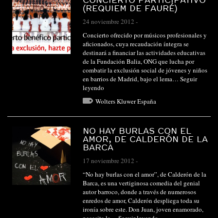
(REQUIEM DE FAURÉ)
24 noviembre 2012
-
Concierto ofrecido por músicos profesionales y
aficionados, cuya recaudación íntegra se
destinará a financiar las actividades educativas
de la Fundación Balia, ONG que lucha por
combatir la exclusión social de jóvenes y niños
en barrios de Madrid, bajo el lema…
Seguir
leyendo
Wolters Kluwer España
NO HAY BURLAS CON EL
AMOR, DE CALDERÓN DE LA
BARCA
17 noviembre 2012
-
“No hay burlas con el amor”, de Calderón de la
Barca, es una vertiginosa comedia del genial
autor barroco, donde a través de numerosos
enredos de amor, Calderón despliega toda su
ironía sobre este. Don Juan, joven enamorado,
necesita la…
Seguir leyendo