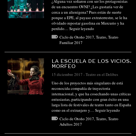
¿Alguna vez soñaron con ser los protagonistas
de un encuentro OVNI? ¿Les gustaría ver de
cerca a un alienígena? Pues están de suerte
porque a EPE, al payaso extraterrestre, se le ha
olvidado repostar gasolina en Mercurio y ha
perdido…
Seguir leyendo
Ciclo de Otoño 2017
,
Teatro
,
Teatro
Familiar 2017
LA ESCUELA DE LOS VICIOS.
MORFEO
15 diciembre 2017
-
Teatro en el Delibes
Uno de los proyectos más singulares de está
reconocida compañía de trayectoria
internacional, y que ha cosechando unas críticas
entusiastas, participando con gran éxito en una
larga lista de festivales de teatro tanto en España
como en el extranjero y…
Seguir leyendo
Ciclo de Otoño 2017
,
Teatro
,
Teatro
Adultos 2017