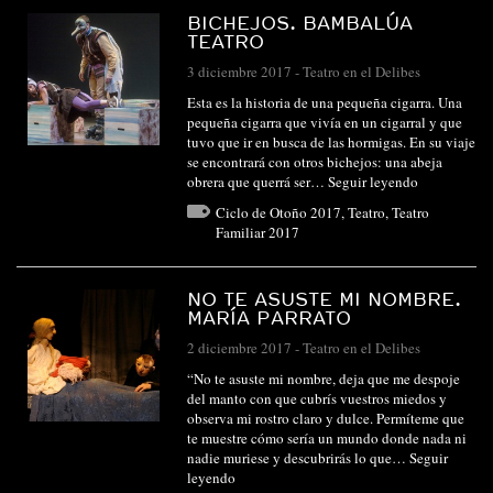
BICHEJOS. BAMBALÚA
TEATRO
3 diciembre 2017
-
Teatro en el Delibes
Esta es la historia de una pequeña cigarra. Una
pequeña cigarra que vivía en un cigarral y que
tuvo que ir en busca de las hormigas. En su viaje
se encontrará con otros bichejos: una abeja
obrera que querrá ser…
Seguir leyendo
Ciclo de Otoño 2017
,
Teatro
,
Teatro
Familiar 2017
NO TE ASUSTE MI NOMBRE.
MARÍA PARRATO
2 diciembre 2017
-
Teatro en el Delibes
“No te asuste mi nombre, deja que me despoje
del manto con que cubrís vuestros miedos y
observa mi rostro claro y dulce. Permíteme que
te muestre cómo sería un mundo donde nada ni
nadie muriese y descubrirás lo que…
Seguir
leyendo