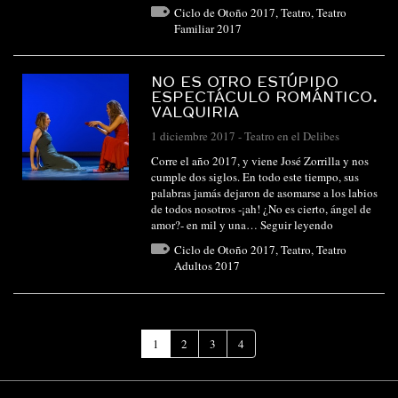
Ciclo de Otoño 2017
,
Teatro
,
Teatro
Familiar 2017
NO ES OTRO ESTÚPIDO
ESPECTÁCULO ROMÁNTICO.
VALQUIRIA
1 diciembre 2017
-
Teatro en el Delibes
Corre el año 2017, y viene José Zorrilla y nos
cumple dos siglos. En todo este tiempo, sus
palabras jamás dejaron de asomarse a los labios
de todos nosotros -¡ah! ¿No es cierto, ángel de
amor?- en mil y una…
Seguir leyendo
Ciclo de Otoño 2017
,
Teatro
,
Teatro
Adultos 2017
(Página
1
2
3
4
actual)