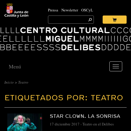
Prensa
Newsletter
OSCyL
Search
for:
Ok
Logo
Centro
Cultural
Miguel
Delibes
Menú
Toggle
navigati
Inicio
>
Teatro
ETIQUETADOS POR: TEATRO
STAR CLOWN. LA SONRISA
17 diciembre 2017
-
Teatro en el Delibes