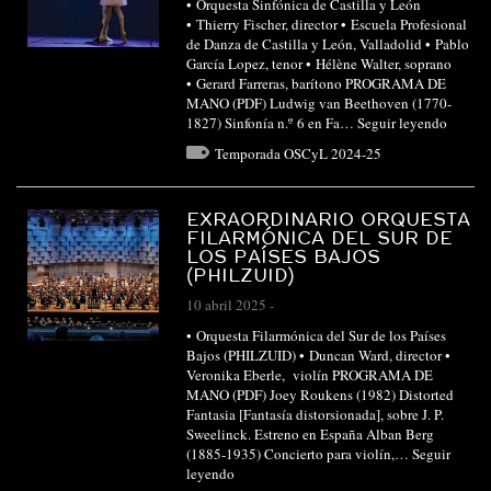
• Orquesta Sinfónica de Castilla y León
• Thierry Fischer, director • Escuela Profesional
de Danza de Castilla y León, Valladolid • Pablo
García Lopez, tenor • Hélène Walter, soprano
• Gerard Farreras, barítono PROGRAMA DE
MANO (PDF) Ludwig van Beethoven (1770-
1827) Sinfonía n.º 6 en Fa…
Seguir leyendo
Temporada OSCyL 2024-25
EXRAORDINARIO ORQUESTA
FILARMÓNICA DEL SUR DE
LOS PAÍSES BAJOS
(PHILZUID)
10 abril 2025
-
• Orquesta Filarmónica del Sur de los Países
Bajos (PHILZUID) • Duncan Ward, director •
Veronika Eberle, violín PROGRAMA DE
MANO (PDF) Joey Roukens (1982) Distorted
Fantasia [Fantasía distorsionada], sobre J. P.
Sweelinck. Estreno en España Alban Berg
(1885-1935) Concierto para violín,…
Seguir
leyendo