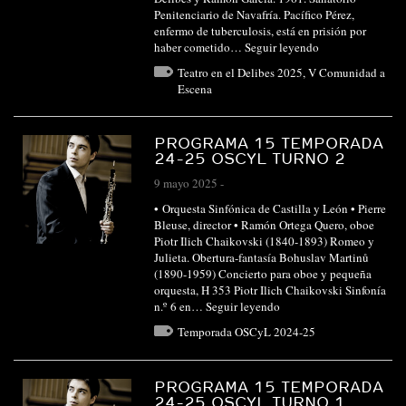
Penitenciario de Navafría. Pacífico Pérez,
enfermo de tuberculosis, está en prisión por
haber cometido…
Seguir leyendo
Teatro en el Delibes 2025
,
V Comunidad a
Escena
PROGRAMA 15 TEMPORADA
24-25 OSCYL TURNO 2
9 mayo 2025
-
• Orquesta Sinfónica de Castilla y León • Pierre
Bleuse, director • Ramón Ortega Quero, oboe
Piotr Ilich Chaikovski (1840-1893) Romeo y
Julieta. Obertura-fantasía Bohuslav Martinů
(1890-1959) Concierto para oboe y pequeña
orquesta, H 353 Piotr Ilich Chaikovski Sinfonía
n.º 6 en…
Seguir leyendo
Temporada OSCyL 2024-25
PROGRAMA 15 TEMPORADA
24-25 OSCYL TURNO 1