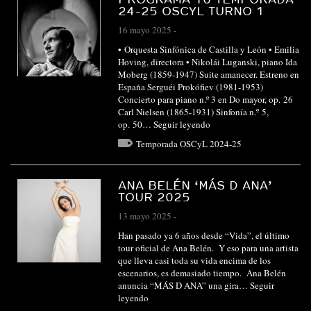
24-25 OSCYL TURNO 1
16 mayo 2025
-
• Orquesta Sinfónica de Castilla y León • Emilia
Hoving, directora • Nikolái Luganski, piano Ida
Moberg (1859-1947) Suite amanecer. Estreno en
España Serguéi Prokófiev (1981-1953)
Concierto para piano n.º 3 en Do mayor, op. 26
Carl Nielsen (1865-1931) Sinfonía n.º 5,
op. 50…
Seguir leyendo
Temporada OSCyL 2024-25
ANA BELÉN ‘MÁS D ANA’
TOUR 2025
13 mayo 2025
-
Han pasado ya 6 años desde “Vida”, el último
tour oficial de Ana Belén. Y eso para una artista
que lleva casi toda su vida encima de los
escenarios, es demasiado tiempo. Ana Belén
anuncia “MÁS D ANA” una gira…
Seguir
leyendo