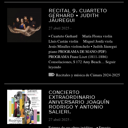
RECITAL 9. CUARTETO
GERHARD • JUDITH
JÁUREGUI
27 abril 2025
-
• Cuarteto Gerhard María Florea violín
Lluís Castán violín Miquel Jordà viola
Jesús Miralles violonchelo • Judith Jáuregui
piano PROGRAMA DE MANO (PDF)
PROGRAMA Franz Liszt (1811-1886)
Consolaciones, S 172 Amy Beach…
Seguir
leyendo
Recitales y música de Cámara 2024-2025
CONCIERTO
EXTRAORDINARIO
ANIVERSARIO JOAQUÍN
RODRIGO Y ANTONIO
SALIERI.
27 abril 2025
-
Estreno de sus obras inéditas. • Ernesto