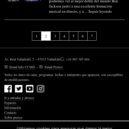
podremos ver al mejor doble del mundo Ben
Jackson junto a una excelente formación
musical en directo, y a…
Seguir leyendo
(Página
1
2
3
4
5
6
7
actual)
Av. Real Valladolid, 2 – 47015 Valladolid
: +34 983 385 604
:
Email Info CCMD
–
:
Email Prensa
Todos los datos de salas, programas, fechas e intérpretes que aparecen, son susceptibles
de modificaciones.
Ir a entradas y abonos
Espacios
Información
Contacto
Sobre prensa
Política de Privacidad
Política de Cookies
Utilizamos cookies para asegurar que damos la mejor