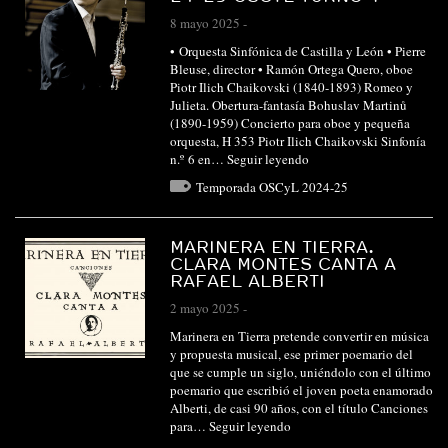
8 mayo 2025
-
• Orquesta Sinfónica de Castilla y León • Pierre
Bleuse, director • Ramón Ortega Quero, oboe
Piotr Ilich Chaikovski (1840-1893) Romeo y
Julieta. Obertura-fantasía Bohuslav Martinů
(1890-1959) Concierto para oboe y pequeña
orquesta, H 353 Piotr Ilich Chaikovski Sinfonía
n.º 6 en…
Seguir leyendo
Temporada OSCyL 2024-25
MARINERA EN TIERRA.
CLARA MONTES CANTA A
RAFAEL ALBERTI
2 mayo 2025
-
Marinera en Tierra pretende convertir en música
y propuesta musical, ese primer poemario del
que se cumple un siglo, uniéndolo con el último
poemario que escribió el joven poeta enamorado
Alberti, de casi 90 años, con el título Canciones
para…
Seguir leyendo