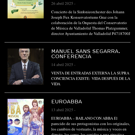
26 abril 2025
-
Concierto de la Sinfonieorchester des Johann
Joseph Fux Konservatoriums Graz con la
colaboración de la Orquesta del Conservatorio
de Música de Valladolid Thomas Platzgummer,
director Ayuntamiento de Valladolid P4718700J
MANUEL SANS SEGARRA.
CONFERENCIA
14 abril 2025
-
VENTA DE ENTRADAS EXTERNA LA SUPRA
CONCIENCIA EXISTE: VIDA DESPUÉS DE LA
VIDA
EUROABBA
13 abril 2025
-
EUROABBA – BAILANO CON ABBA El
parecido de sus protagonistas con los originales,
los cambios de vestuario, la música y voces en
directo, los coros, los sonidos y una atractiva