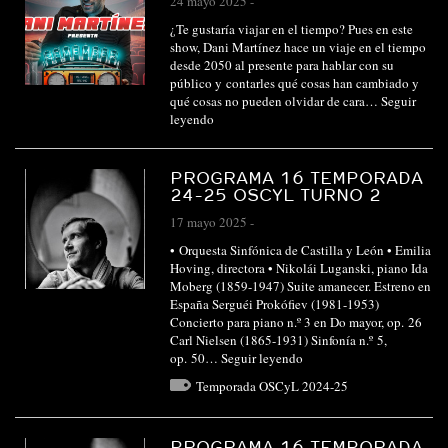
24 mayo 2025
-
¿Te gustaría viajar en el tiempo? Pues en este
show, Dani Martínez hace un viaje en el tiempo
desde 2050 al presente para hablar con su
público y contarles qué cosas han cambiado y
qué cosas no pueden olvidar de cara…
Seguir
leyendo
PROGRAMA 16 TEMPORADA
24-25 OSCYL TURNO 2
17 mayo 2025
-
• Orquesta Sinfónica de Castilla y León • Emilia
Hoving, directora • Nikolái Luganski, piano Ida
Moberg (1859-1947) Suite amanecer. Estreno en
España Serguéi Prokófiev (1981-1953)
Concierto para piano n.º 3 en Do mayor, op. 26
Carl Nielsen (1865-1931) Sinfonía n.º 5,
op. 50…
Seguir leyendo
Temporada OSCyL 2024-25
PROGRAMA 16 TEMPORADA