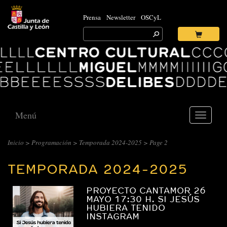
Prensa
Newsletter
OSCyL
Search
for:
Ok
Logo
Centro
Cultural
Miguel
Delibes
Menú
Toggle
navigati
CENTRO
Inicio
>
Programación
>
Temporada 2024-2025
> Page 2
CULTURAL
TEMPORADA 2024-2025
MIGUEL
DELIBES
PROYECTO CANTAMOR 26
::
MAYO 17:30 H. SI JESÚS
HUBIERA TENIDO
ARCHIVO
INSTAGRAM