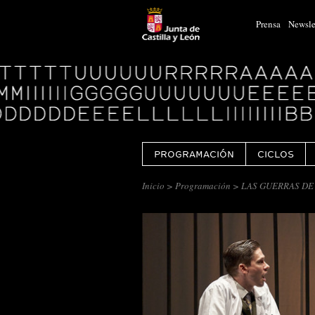
Prensa
Newsle
Logo
Centro
Cultural
Miguel
Delibes
PROGRAMACIÓN
CICLOS
Inicio
>
Programación
> LAS GUERRAS DE