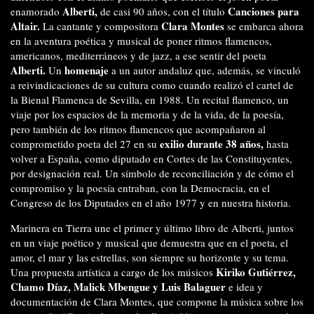
Alberti,
Canciones para
enamorado
de casi 90 años, con el título
Altair.
Clara Montes
La cantante y compositora
se embarca ahora
en la aventura poética y musical de poner ritmos flamencos,
americanos, mediterráneos y de jazz, a ese sentir del poeta
Alberti.
homenaje
Un
a un autor andaluz que, además, se vinculó
a reivindicaciones de su cultura como cuando realizó el cartel de
la Bienal Flamenca de Sevilla, en 1988. Un recital flamenco, un
viaje por los espacios de la memoria y de la vida, de la poesía,
pero también de los ritmos flamencos que acompañaron al
exilio durante 38 años,
comprometido poeta del 27 en su
hasta
volver a España, como diputado en Cortes de las Constituyentes,
por designación real. Un símbolo de reconciliación y de cómo el
compromiso y la poesía entraban, con la Democracia, en el
Congreso de los Diputados en el año 1977 y en nuestra historia.
Marinera en Tierra une el primer y último libro de Alberti, juntos
en un viaje poético y musical que demuestra que en el poeta, el
amor, el mar y las estrellas, son siempre su horizonte y su tema.
Kiriko Gutiérrez,
Una propuesta artística a cargo de los músicos
Chamo Díaz, Malick Mbengue y Luis Balaguer
e idea y
documentación de Clara Montes, que compone la música sobre los