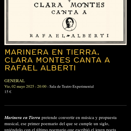
MARINERA EN TIERRA.
CLARA MONTES CANTA A
RAFAEL ALBERTI
GENERAL
Vie, 02 mayo 2025 - 20:00
-
Sala de Teatro Experimental
15 €
Marinera en Tierra
pretende convertir en música y propuesta
musical, ese primer poemario del que se cumple un siglo,
uniéndolo con el último poemario que escribió el joven poeta