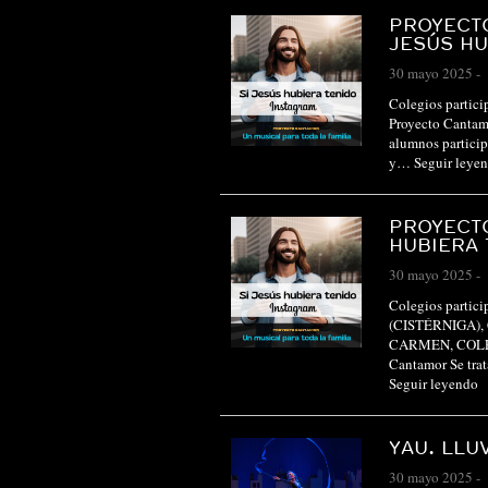
PROYECTO
JESÚS HU
30 mayo 2025
-
Colegios parti
Proyecto Cantamo
alumnos particip
y…
Seguir leye
PROYECTO
HUBIERA 
30 mayo 2025
-
Colegios parti
(CISTÉRNIGA),
CARMEN, COLE
Cantamor Se trat
Seguir leyendo
YAU. LLU
30 mayo 2025
-