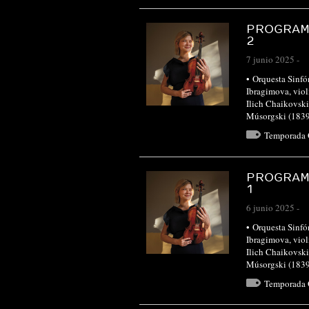
PROGRAM
2
7 junio 2025
-
• Orquesta Sinfón
Ibragimova, viol
Ilich Chaikovski
Músorgski (1839
Temporada
PROGRAM
1
6 junio 2025
-
• Orquesta Sinfón
Ibragimova, viol
Ilich Chaikovski
Músorgski (1839
Temporada