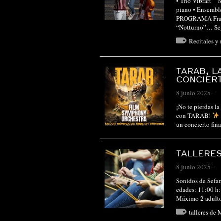
• Trío Vibrart 
piano • Ensemb
PROGRAMA Franz 
“Notturno”…
Se
Recitales y
TARAB, L
CONCIER
8 junio 2025
-
¡No te pierdas 
con TARAB!
un concierto fin
TALLERES
8 junio 2025
-
Sonidos de Sefar
edades: 11:00 h: 
Máximo 2 adulto
talleres de