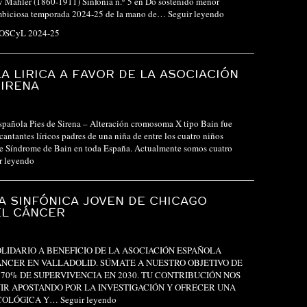
v Mahler (1860-1911) Sinfonía n.º 5 en Do sostenido menor
mbiciosa temporada 2024-25 de la mano de…
Seguir leyendo
 OSCyL 2024-25
A LIRICA A FAVOR DE LA ASOCIACIÓN
SIRENA
pañola Pies de Sirena – Alteración cromosoma X tipo Bain fue
antantes líricos padres de una niña de entre los cuatro niños
te Síndrome de Bain en toda España. Actualmente somos cuatro
r leyendo
 SINFÓNICA JOVEN DE CHICAGO
EL CÁNCER
LIDARIO A BENEFICIO DE LA ASOCIACIÓN ESPAÑOLA
NCER EN VALLADOLID. SÚMATE A NUESTRO OBJETIVO DE
70% DE SUPERVIVENCIA EN 2030. TU CONTRIBUCIÓN NOS
IR APOSTANDO POR LA INVESTIGACIÓN Y OFRECER UNA
ICOLÓGICA Y…
Seguir leyendo