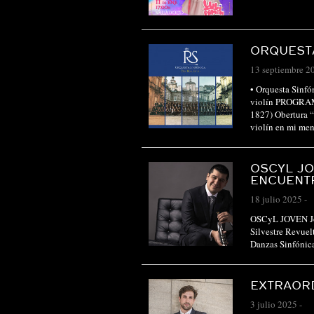
ORQUESTA
13 septiembre 2
• Orquesta Sinfó
violín PROGRA
1827) Obertura 
violín en mi men
OSCYL JO
ENCUENT
18 julio 2025
-
OSCyL JOVEN Jo
Silvestre Revuel
Danzas Sinfónica
EXTRAORD
3 julio 2025
-