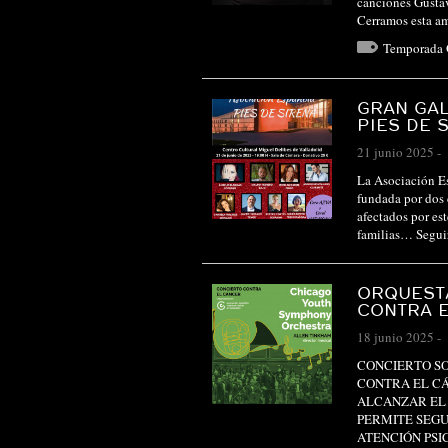
canciones Gusta
Cerramos esta a
Temporada
GRAN GAL
PIES DE 
21 junio 2025
-
La Asociación Es
fundada por dos c
afectados por es
familias…
Segui
ORQUESTA
CONTRA 
18 junio 2025
-
CONCIERTO SO
CONTRA EL CÁ
ALCANZAR EL 
PERMITE SEGU
ATENCIÓN PS