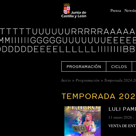
Prensa
Newsle
Logo
Centro
Cultural
Miguel
Delibes
PROGRAMACIÓN
CICLOS
CENTRO
Inicio
>
Programación
>
Temporada 2024-2
CULTURAL
TEMPORADA 202
MIGUEL
DELIBES
LULI PAM
::
11 enero 2026
-
ARCHIVO
VENTA DE EN