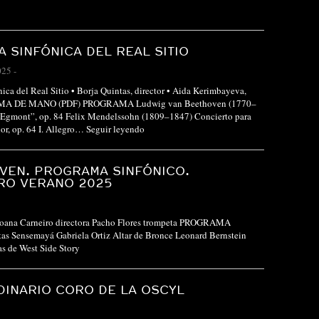
 SINFÓNICA DEL REAL SITIO
025
-
nica del Real Sitio • Borja Quintas, director • Aida Kerimbayeva,
MA DE MANO (PDF) PROGRAMA Ludwig van Beethoven (1770–
“Egmont”, op. 84 Felix Mendelssohn (1809–1847) Concierto para
or, op. 64 I. Allegro…
Seguir leyendo
VEN. PROGRAMA SINFÓNICO.
RO VERANO 2025
ana Carneiro directora Pacho Flores trompeta PROGRAMA
tas Sensemayá Gabriela Ortiz Altar de Bronce Leonard Bernstein
s de West Side Story
INARIO CORO DE LA OSCYL