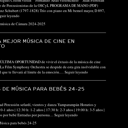
Miguel Colom violín Fernando Arias violonchelo Juan Floristán
le de Percusionistas de la OSCyL PROGRAMA DE MANO (PDF)
Schubert (1797-1828) Trío con piano en Mi bemol mayor, D 897,
guir leyendo
 música de Cámara 2024-2025
A MEJOR MÚSICA DE CINE EN
TO
la ÚLTIMA OPORTUNIDAD de vivir el éxtasis de la música de cine
La Film Symphony Orchestra se despide de esta gira inolvidable con
al que te llevará al límite de la emoción.…
Seguir leyendo
 DE MÚSICA PARA BEBÉS 24-25
ad Percusión sefardí, vientos y danza Yamparampán Horarios y
0-1 años | 12:30 h: 1-2 años | 17:30 h: 2-3 años | 19:00 h: 3-5 años |
s por bebé Entradas por persona…
Seguir leyendo
 Música para bebés 24-25