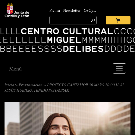
Prensa
Newsletter
OSCyL
Search
for:
Ok
Logo
Centro
Cultural
Miguel
Delibes
Menú
Toggle
navigati
Inicio
>
Programación
> PROYECTO CANTAMOR 30 MAYO 20:00 H. SI
JESÚS HUBIERA TENIDO INSTAGRAM