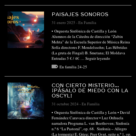
PAISAJES SONOROS
31 enero 2025
-
En Familia
• Orquesta Sinfónica de Castilla y León
Alumnos de la Cátedra de dirección “Zubin
Mehta” de la Escuela Superior de Música Reina
Sofía directores F. Mendelssohn; Las Hébridas
(La gruta de Fingal) B. Smetana; El Moldava
Entradas 5 € / 4€ …
Seguir leyendo
En familia 24-25
CON CIERTO MISTERIO…
¡PÁSALO DE MIEDO CON LA
OSCYL!
31 octubre 2024
-
En Familia
• Orquesta Sinfónica de Castilla y León • David
Fernández Caravaca director • Luz Orihuela
narradora Programa L. van Beethoven; Sinfonía
n.º 6 “La Pastoral”, op. 68. Sinfonía – Allegro
(La tormenta) E. Grieg; Peer Gynt, suite n.º 1, op.