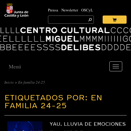
Prensa
Newsletter
OSCyL
Search
for:
Ok
Logo
Centro
Cultural
Miguel
Delibes
Menú
Toggle
navigati
Inicio
>
En familia 24-25
ETIQUETADOS POR: EN
FAMILIA 24-25
YAU. LLUVIA DE EMOCIONES