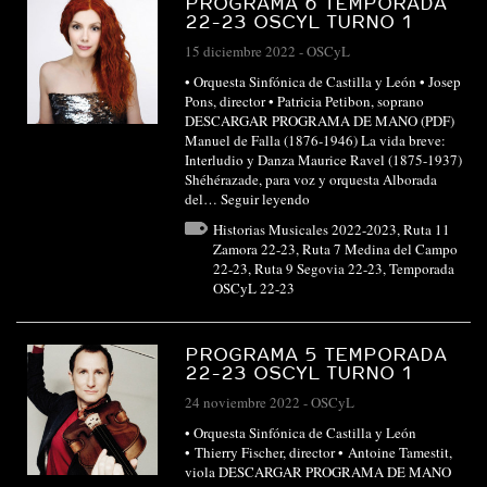
PROGRAMA 6 TEMPORADA
22-23 OSCYL TURNO 1
15 diciembre 2022
-
OSCyL
• Orquesta Sinfónica de Castilla y León • Josep
Pons, director • Patricia Petibon, soprano
DESCARGAR PROGRAMA DE MANO (PDF)
Manuel de Falla (1876-1946) La vida breve:
Interludio y Danza Maurice Ravel (1875-1937)
Shéhérazade, para voz y orquesta Alborada
del…
Seguir leyendo
Historias Musicales 2022-2023
,
Ruta 11
Zamora 22-23
,
Ruta 7 Medina del Campo
22-23
,
Ruta 9 Segovia 22-23
,
Temporada
OSCyL 22-23
PROGRAMA 5 TEMPORADA
22-23 OSCYL TURNO 1
24 noviembre 2022
-
OSCyL
• Orquesta Sinfónica de Castilla y León
• Thierry Fischer, director • Antoine Tamestit,
viola DESCARGAR PROGRAMA DE MANO