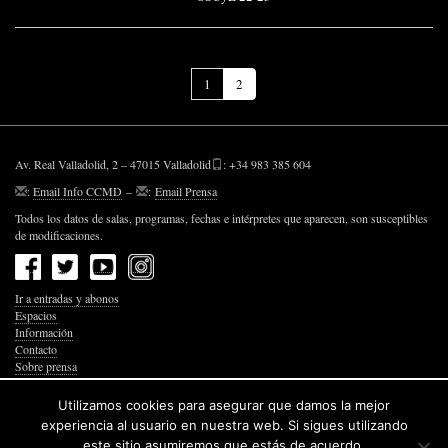
(Página
1
2
actual)
Av. Real Valladolid, 2 – 47015 Valladolid
: +34 983 385 604
:
Email Info CCMD
–
:
Email Prensa
Todos los datos de salas, programas, fechas e intérpretes que aparecen, son susceptibles
de modificaciones.
Ir a entradas y abonos
Espacios
Información
Contacto
Sobre prensa
Política de Privacidad
Política de Cookies
Utilizamos cookies para asegurar que damos la mejor
Accesibilidad Web
experiencia al usuario en nuestra web. Si sigues utilizando
este sitio asumiremos que estás de acuerdo.