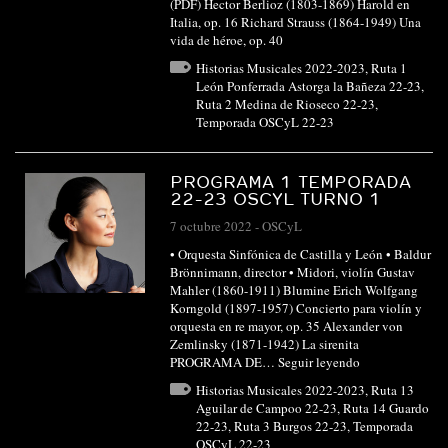
(PDF) Hector Berlioz (1803-1869) Harold en
Italia, op. 16 Richard Strauss (1864-1949) Una
vida de héroe, op. 40
Historias Musicales 2022-2023
,
Ruta 1
León Ponferrada Astorga la Bañeza 22-23
,
Ruta 2 Medina de Rioseco 22-23
,
Temporada OSCyL 22-23
PROGRAMA 1 TEMPORADA
22-23 OSCYL TURNO 1
7 octubre 2022
-
OSCyL
• Orquesta Sinfónica de Castilla y León • Baldur
Brönnimann, director • Midori, violín Gustav
Mahler (1860-1911) Blumine Erich Wolfgang
Korngold (1897-1957) Concierto para violín y
orquesta en re mayor, op. 35 Alexander von
Zemlinsky (1871-1942) La sirenita
PROGRAMA DE…
Seguir leyendo
Historias Musicales 2022-2023
,
Ruta 13
Aguilar de Campoo 22-23
,
Ruta 14 Guardo
22-23
,
Ruta 3 Burgos 22-23
,
Temporada
OSCyL 22-23