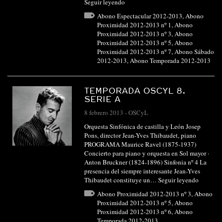
Seguir leyendo
Abono Espectacular 2012-2013
,
Abono
Proximidad 2012-2013 nº 1
,
Abono
Proximidad 2012-2013 nº 3
,
Abono
Proximidad 2012-2013 nº 5
,
Abono
Proximidad 2012-2013 nº 7
,
Abono Sábado
2012-2013
,
Abono Temporada 2012-2013
TEMPORADA OSCYL 8.
SERIE A
8 febrero 2013
-
OSCyL
Orquesta Sinfónica de castilla y León Josep
Pons, director Jean-Yves Thibaudet, piano
PROGRAMA Maurice Ravel (1875-1937)
Concierto para piano y orquesta en Sol mayor ·
Anton Bruckner (1824-1896) Sinfonia nº 4 La
presencia del siempre interesante Jean-Yves
Thibaudet constituye un…
Seguir leyendo
Abono Proximidad 2012-2013 nº 3
,
Abono
Proximidad 2012-2013 nº 5
,
Abono
Proximidad 2012-2013 nº 6
,
Abono
Temporada 2012-2013