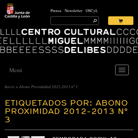
Prensa
Newsletter
OSCyL
Search
for:
Ok
Logo
Centro
Cultural
Miguel
Delibes
Menú
Toggle
navigati
Inicio
>
Abono Proximidad 2012-2013 nº 3
ETIQUETADOS POR: ABONO
PROXIMIDAD 2012-2013 Nº
3