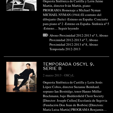
Orquesta Sinfónica de Castilla y León Jaime
Martín, director Iván Martín, piano
PROGRAMA Homenaje a Michael Nyman
MICHAEL NYMAN (1944) El contrato del
dibujante (Suite) -Estreno en España- Concierto
para piano nº 2 -Estreno en España- Sinfonía nº 5
-Estreno…
Seguir leyendo
Abono Proximidad 2012-2013 nº 3
,
Abono
Proximidad 2012-2013 nº 7
,
Abono
Proximidad 2012-2013 nº 8
,
Abono
Temporada 2012-2013
TEMPORADA OSCYL 9.
SERIE B
2 marzo 2013
-
OSCyL
Orquesta Sinfónica de Castilla y León Jesús
López Cobos, director Suzanne Bernhard,
soprano Ian Bostridge, tenor Hanno Müller
Brachmann, bajo Huddersfield Choir Society
[Director: Joseph Cullen] Escolanía de Segovia
(Fundación Don Juan de Borbón) [Directora:
María Luisa Martín] PROGRAMA Benjamin…