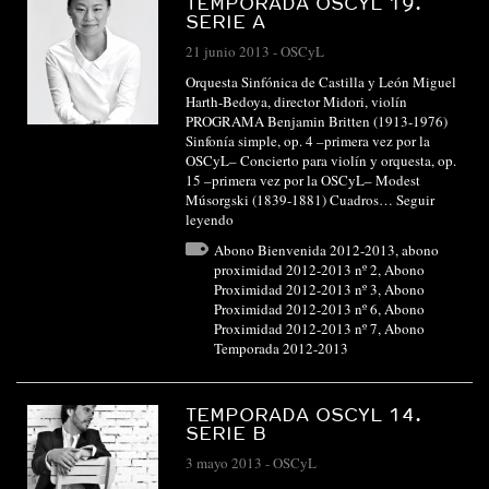
TEMPORADA OSCYL 19.
SERIE A
21 junio 2013
-
OSCyL
Orquesta Sinfónica de Castilla y León Miguel
Harth-Bedoya, director Midori, violín
PROGRAMA Benjamin Britten (1913-1976)
Sinfonía simple, op. 4 –primera vez por la
OSCyL– Concierto para violín y orquesta, op.
15 –primera vez por la OSCyL– Modest
Músorgski (1839-1881) Cuadros…
Seguir
leyendo
Abono Bienvenida 2012-2013
,
abono
proximidad 2012-2013 nº 2
,
Abono
Proximidad 2012-2013 nº 3
,
Abono
Proximidad 2012-2013 nº 6
,
Abono
Proximidad 2012-2013 nº 7
,
Abono
Temporada 2012-2013
TEMPORADA OSCYL 14.
SERIE B
3 mayo 2013
-
OSCyL