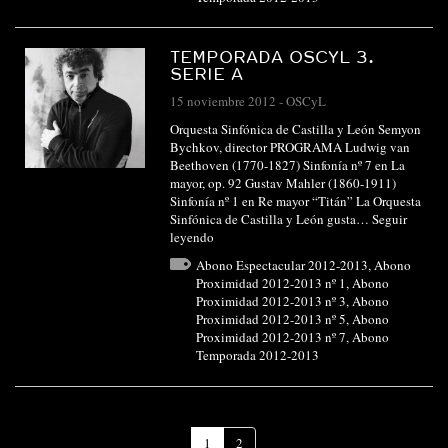
TEMPORADA OSCYL 3.
SERIE A
15 noviembre 2012
-
OSCyL
Orquesta Sinfónica de Castilla y León Semyon
Bychkov, director PROGRAMA Ludwig van
Beethoven (1770-1827) Sinfonía nº 7 en La
mayor, op. 92 Gustav Mahler (1860-1911)
Sinfonía nº 1 en Re mayor “Titán” La Orquesta
Sinfónica de Castilla y León gusta…
Seguir
leyendo
Abono Espectacular 2012-2013
,
Abono
Proximidad 2012-2013 nº 1
,
Abono
Proximidad 2012-2013 nº 3
,
Abono
Proximidad 2012-2013 nº 5
,
Abono
Proximidad 2012-2013 nº 7
,
Abono
Temporada 2012-2013
(Página
1
2