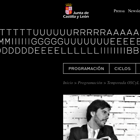
Prensa
Newsle
Logo
Centro
Cultural
Miguel
Delibes
PROGRAMACIÓN
CICLOS
Inicio
>
Programación
> Temporada OSCyL 1