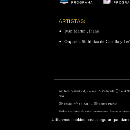
ARTISTAS:
Iván Martín
,
Piano
Orquesta Sinfónica de Castilla y Le
Av. Real Valladolid, 2 – 47015 Valladolid
: +34 9
604
:
Email Info CCMD
–
:
Email Prensa
Todos los datos de salas, programas, fechas e intérp
aparecen, son susceptibles de modificaciones.
Utilizamos cookies para asegurar que damos