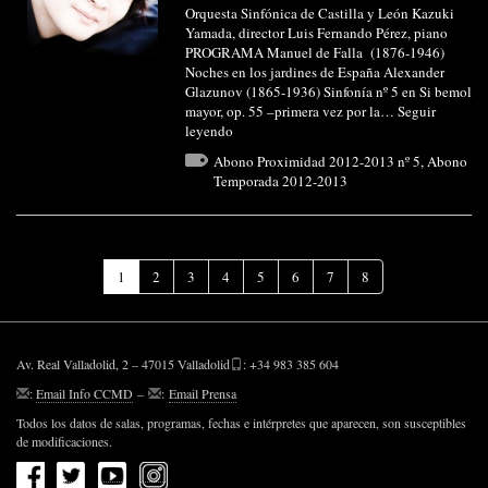
Orquesta Sinfónica de Castilla y León Kazuki
Yamada, director Luis Fernando Pérez, piano
PROGRAMA Manuel de Falla (1876-1946)
Noches en los jardines de España Alexander
Glazunov (1865-1936) Sinfonía nº 5 en Si bemol
mayor, op. 55 –primera vez por la…
Seguir
leyendo
Abono Proximidad 2012-2013 nº 5
,
Abono
Temporada 2012-2013
(Página
1
2
3
4
5
6
7
8
actual)
Av. Real Valladolid, 2 – 47015 Valladolid
: +34 983 385 604
:
Email Info CCMD
–
:
Email Prensa
Todos los datos de salas, programas, fechas e intérpretes que aparecen, son susceptibles
de modificaciones.