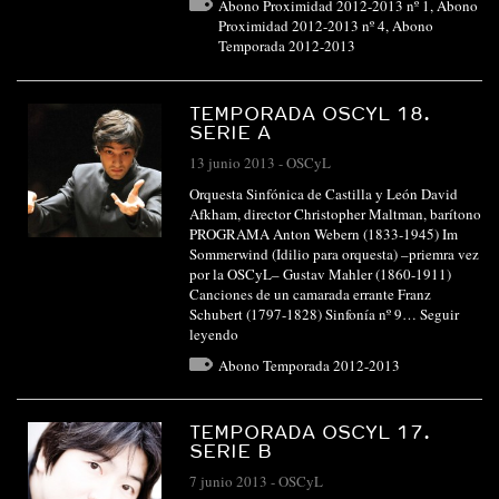
Abono Proximidad 2012-2013 nº 1
,
Abono
Proximidad 2012-2013 nº 4
,
Abono
Temporada 2012-2013
TEMPORADA OSCYL 18.
SERIE A
13 junio 2013
-
OSCyL
Orquesta Sinfónica de Castilla y León David
Afkham, director Christopher Maltman, barítono
PROGRAMA Anton Webern (1833-1945) Im
Sommerwind (Idilio para orquesta) –priemra vez
por la OSCyL– Gustav Mahler (1860-1911)
Canciones de un camarada errante Franz
Schubert (1797-1828) Sinfonía nº 9…
Seguir
leyendo
Abono Temporada 2012-2013
TEMPORADA OSCYL 17.
SERIE B
7 junio 2013
-
OSCyL