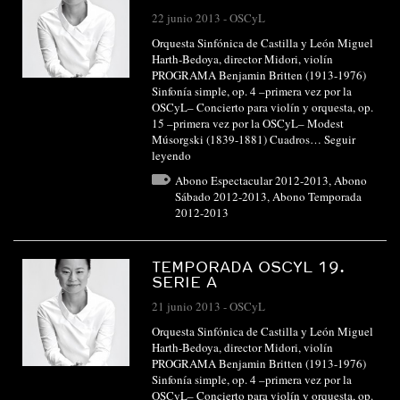
22 junio 2013
-
OSCyL
Orquesta Sinfónica de Castilla y León Miguel
Harth-Bedoya, director Midori, violín
PROGRAMA Benjamin Britten (1913-1976)
Sinfonía simple, op. 4 –primera vez por la
OSCyL– Concierto para violín y orquesta, op.
15 –primera vez por la OSCyL– Modest
Músorgski (1839-1881) Cuadros…
Seguir
leyendo
Abono Espectacular 2012-2013
,
Abono
Sábado 2012-2013
,
Abono Temporada
2012-2013
TEMPORADA OSCYL 19.
SERIE A
21 junio 2013
-
OSCyL
Orquesta Sinfónica de Castilla y León Miguel
Harth-Bedoya, director Midori, violín
PROGRAMA Benjamin Britten (1913-1976)
Sinfonía simple, op. 4 –primera vez por la
OSCyL– Concierto para violín y orquesta, op.