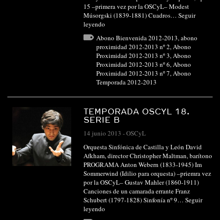
15 –primera vez por la OSCyL– Modest
Músorgski (1839-1881) Cuadros…
Seguir
leyendo
Abono Bienvenida 2012-2013
,
abono
proximidad 2012-2013 nº 2
,
Abono
Proximidad 2012-2013 nº 3
,
Abono
Proximidad 2012-2013 nº 6
,
Abono
Proximidad 2012-2013 nº 7
,
Abono
Temporada 2012-2013
TEMPORADA OSCYL 18.
SERIE B
14 junio 2013
-
OSCyL
Orquesta Sinfónica de Castilla y León David
Afkham, director Christopher Maltman, barítono
PROGRAMA Anton Webern (1833-1945) Im
Sommerwind (Idilio para orquesta) –priemra vez
por la OSCyL– Gustav Mahler (1860-1911)
Canciones de un camarada errante Franz
Schubert (1797-1828) Sinfonía nº 9…
Seguir
leyendo