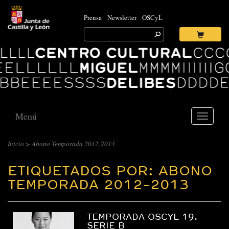
Prensa
Newsletter
OSCyL
Search
for:
Ok
Logo
Centro
Cultural
Miguel
Delibes
Menú
Toggle
navigati
Inicio
>
Abono Temporada 2012-2013
ETIQUETADOS POR: ABONO
TEMPORADA 2012-2013
TEMPORADA OSCYL 19.
SERIE B