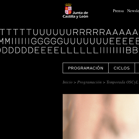
Prensa
Newsle
Logo
Centro
Cultural
Miguel
Delibes
PROGRAMACIÓN
CICLOS
Inicio
>
Programación
> Temporada OSCyL 9