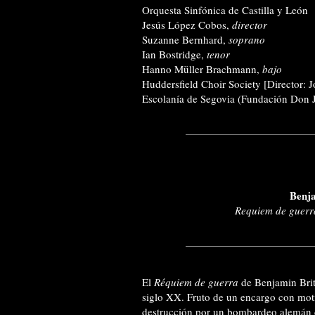
Orquesta Sinfónica de Castilla y León
Jesús López Cobos,
director
Suzanne Bernhard,
soprano
Ian Bostridge,
tenor
Hanno Müller Brachmann,
bajo
Huddersfield Choir Society [Director: 
Escolanía de Segovia (Fundación Don J
Benja
Requiem de guerr
El
Réquiem de guerra
de Benjamin Brit
siglo XX. Fruto de un encargo con moti
destrucción por un bombardeo alemán d