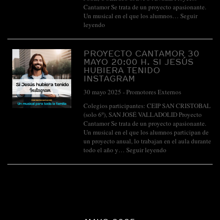
Cantamor Se trata de un proyecto apasionante.
Un musical en el que los alumnos…
Seguir
leyendo
PROYECTO CANTAMOR 30
MAYO 20:00 H. SI JESÚS
HUBIERA TENIDO
INSTAGRAM
30 mayo 2025
-
Promotores Externos
Colegios participantes: CEIP SAN CRISTOBAL
(solo 6º), SAN JOSÉ VALLADOLID Proyecto
Cantamor Se trata de un proyecto apasionante.
Un musical en el que los alumnos participan de
un proyecto anual, lo trabajan en el aula durante
todo el año y…
Seguir leyendo
<
>