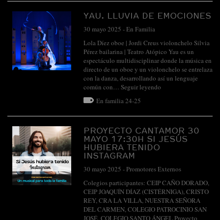
YAU. LLUVIA DE EMOCIONES
30 mayo 2025
-
En Familia
Lola Díez oboe | Jordi Creus violonchelo Silvia
Pérez bailarina | Teatro Atópico Yau es un
espectáculo multidisciplinar donde la música en
directo de un oboe y un violonchelo se entrelaza
con la danza, desarrollando así un lenguaje
común con…
Seguir leyendo
En familia 24-25
PROYECTO CANTAMOR 30
MAYO 17:30H SI JESÚS
HUBIERA TENIDO
INSTAGRAM
30 mayo 2025
-
Promotores Externos
Colegios participantes: CEIP CAÑO DORADO,
CEIP JOAQUÍN DÍAZ (CISTÉRNIGA), CRISTO
REY, CRA LA VILLA, NUESTRA SEÑORA
DEL CARMEN, COLEGIO PATROCINIO SAN
JOSÉ, COLEGIO SANTO ÁNGEL Proyecto