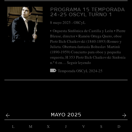
PROGRAMA 15 TEMPORADA
24-25 OSCYL TURNO 1
8 mayo 2025
-
OSCyL
• Orquesta Sinfónica de Castilla y León • Pierre
Bleuse, director • Ramón Ortega Quero, oboe
Piotr Ilich Chaikovski (1840-1893) Romeo y
Julieta. Obertura-fantasía Bohuslav Martinů
(1890-1959) Concierto para oboe y pequeña
orquesta, H 353 Piotr Ilich Chaikovski Sinfonía
n.º 6 en…
Seguir leyendo
Temporada OSCyL 2024-25
<
>
MAYO 2025
L
M
X
J
V
S
D