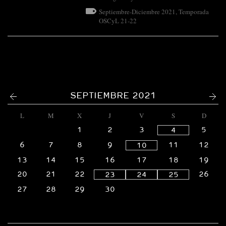
Septiembre-Diciembre 2021
,
Temporada
OSCyL 21-22
<
>
SEPTIEMBRE 2021
L
M
X
J
V
S
D
1
2
3
5
4
6
7
8
9
11
12
10
13
14
15
16
17
18
19
20
21
22
26
23
24
25
27
28
29
30