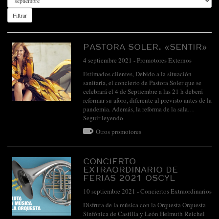
Filtrar
PASTORA SOLER. «SENTIR»
4 septiembre 2021
-
Promotores Externos
Estimados clientes, Debido a la situación
sanitaria, el concierto de Pastora Soler que se
celebrará el 4 de Septiembre a las 21 h deberá
reformar su aforo, diferente al previsto antes de la
pandemia. Además, la reforma de la sala…
Seguir leyendo
Otros promotores
CONCIERTO
EXTRAORDINARIO DE
FERIAS 2021 OSCYL
10 septiembre 2021
-
Conciertos Extraordinarios
Disfruta de la música con la Orquesta Orquesta
Sinfónica de Castilla y León Helmuth Reichel