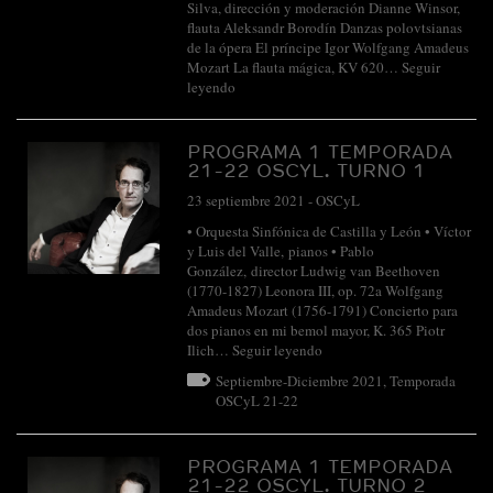
Silva, dirección y moderación Dianne Winsor,
flauta Aleksandr Borodín Danzas polovtsianas
de la ópera El príncipe Igor Wolfgang Amadeus
Mozart La flauta mágica, KV 620…
Seguir
leyendo
PROGRAMA 1 TEMPORADA
21-22 OSCYL. TURNO 1
23 septiembre 2021
-
OSCyL
• Orquesta Sinfónica de Castilla y León • Víctor
y Luis del Valle, pianos • Pablo
González, director Ludwig van Beethoven
(1770-1827) Leonora III, op. 72a Wolfgang
Amadeus Mozart (1756-1791) Concierto para
dos pianos en mi bemol mayor, K. 365 Piotr
Ilich…
Seguir leyendo
Septiembre-Diciembre 2021
,
Temporada
OSCyL 21-22
PROGRAMA 1 TEMPORADA
21-22 OSCYL. TURNO 2