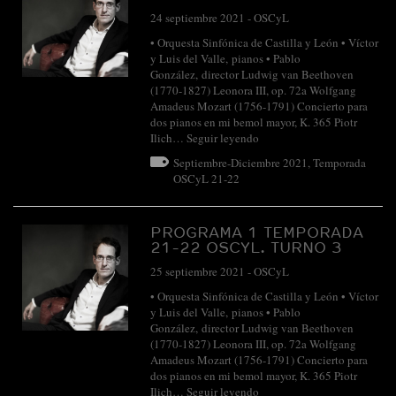
24 septiembre 2021
-
OSCyL
• Orquesta Sinfónica de Castilla y León • Víctor
y Luis del Valle, pianos • Pablo
González, director Ludwig van Beethoven
(1770-1827) Leonora III, op. 72a Wolfgang
Amadeus Mozart (1756-1791) Concierto para
dos pianos en mi bemol mayor, K. 365 Piotr
Ilich…
Seguir leyendo
Septiembre-Diciembre 2021
,
Temporada
OSCyL 21-22
PROGRAMA 1 TEMPORADA
21-22 OSCYL. TURNO 3
25 septiembre 2021
-
OSCyL
• Orquesta Sinfónica de Castilla y León • Víctor
y Luis del Valle, pianos • Pablo
González, director Ludwig van Beethoven
(1770-1827) Leonora III, op. 72a Wolfgang
Amadeus Mozart (1756-1791) Concierto para
dos pianos en mi bemol mayor, K. 365 Piotr
Ilich…
Seguir leyendo