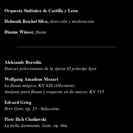
Orquesta Sinfónica de Castilla y León
Helmuth Reichel Silva,
dirección y moderación
Dianne Winsor,
flauta
Aleksandr Borodín
Danzas polovtsianas de la ópera El príncipe Igor
Wolfgang Amadeus Mozart
La flauta mágica,
KV 620
(Obertura)
Andante para flauta y orquesta en do mayor,
KV 315
Edvard Grieg
Peer Gynt,
op. 23
–Selección–
Piotr Ilich Chaikovski
La bella durmiente, Suite,
op. 66a