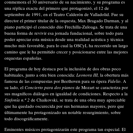
conmemora el 30 aniversario de su nacimiento, y su programa es
una réplica exacta del primero que protagonizó, el 12 de
septiembre de 1991, en el Teatro Calderón de Valladolid. Fue su
director el primer titular de la orquesta, Max Bragado Darman, y al
piano participó el conocido dúo Frechilla-Zuloaga. Se trata de una
buena forma de revivir esa jornada fundacional, sobre todo para
poder apreciar esta música desde una realidad acústica y técnica
mucho más favorable, para lo cual la OSCyL ha recorrido un largo
camino que le ha permitido crecer y posicionarse entre las mejores
orquestas españolas.
El programa de hoy destaca por la inclusión de dos obras poco
habituales, junto a otra bien conocida:
Leonora III,
la obertura más
famosa de las compuestas por Beethoven para su ópera
Fidelio
. A
su lado, el
Concierto para dos pianos
de Mozart se caracteriza por
sus magníficos diálogos en igualdad de condiciones. Respecto a la
Sinfonía n.º 2
de Chaikovski, se trata de una obra muy apreciable
que ha quedado oscurecida por sus hermanas mayores, pero que
últimamente ha protagonizado un notable resurgimiento, sobre
todo discográficamente.
Eminentes músicos protagonizarán este programa tan especial. El