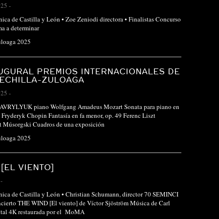
025
-
nica de Castilla y León • Zoe Zeniodi directora • Finalistas Concurso
ma a determinar
uloaga 2025
UGURAL PREMIOS INTERNACIONALES DE
RECHILLA-ZULOAGA
025
-
RYLYUK piano Wolfgang Amadeus Mozart Sonata para piano en
 Fryderyk Chopin Fantasía en fa menor, op. 49 Ferenc Liszt
t Músorgski Cuadros de una exposición
uloaga 2025
[EL VIENTO]
-
nica de Castilla y León • Christian Schumann, director 70 SEMINCI
ncierto THE WIND [El viento] de Víctor Sjöström Música de Carl
ital 4K restaurada por el MoMA