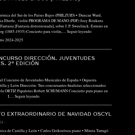
mónica del Sur de los Países Bajos (PHILZUID) • Duncan Ward,
onika Eberle, violín PROGRAMA DE MANO (PDF) Joey Roukens
Fantasia [Fantasía distorsionada], sobre J. P. Sweelinck. Estreno en
rg (1885-1935) Concierto para violín,…
Seguir leyendo
ario 2024-2025
NCURSO DIRECCIÓN. JUVENTUDES
S. 2ª EDICIÓN
del Concurso de Juventudes Musicales de España • Orquesta
tilla y León Dirección: Tres concursantes finalistas seleccionados
iela ORTIZ Papalotes Robert SCHUMANN Concierto para piano en
 54 I.…
Seguir leyendo
O EXTRAORDINARIO DE NAVIDAD OSCYL
24
-
nica de Castilla y León • Carlos Goikoetxea piano • Mireia Tarragó