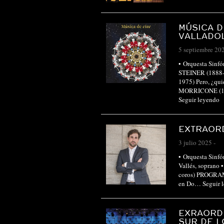
MÚSICA D
VALLADO
5 septiembre 20
• Orquesta Sinf
STEINER (1888
1975) Pero, ¿qui
MORRICONE (192
Seguir leyendo
EXTRAORD
3 julio 2025
-
• Orquesta Sinfó
Vallés, soprano 
coros) PROGRA
en Do…
Seguir 
EXRAORD
SUR DE L