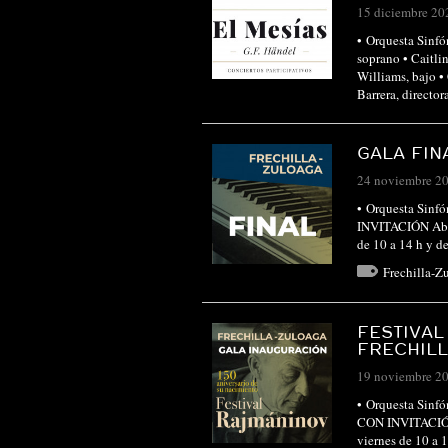
15 diciembre 20
• Orquesta Sinfó
soprano • Caitli
Williams, bajo •
Barrera, direc
GALA FIN
24 noviembre 2
• Orquesta Sinf
INVITACIÓN Abon
de 10 a 14 h y 
Frechilla-Z
FESTIVAL
FRECHIL
19 noviembre 2
• Orquesta Sinf
CON INVITACIÓN 
viernes de 10 a 