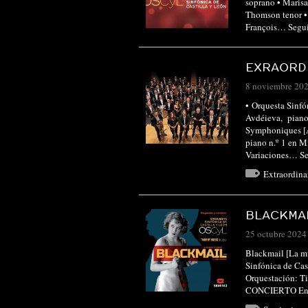
soprano • Maris
Thomson tenor • 
François…
Segu
EXRAORD
8 noviembre 20
• Orquesta Sinfó
Avdéieva, piano
Symphoniques [Ar
piano n.º 1 en 
Variaciones…
Se
Extraordin
BLACKMAI
25 octubre 2024
Blackmail [La m
Sinfónica de Cas
Orquestación:
CONCIERTO Entr