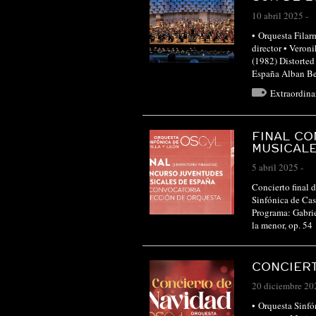
10 abril 2025
-
• Orquesta Filar
director • Ver
(1982) Distorted 
España Alban Be
Extraordin
FINAL CO
MUSICALE
5 abril 2025
-
Concierto final 
Sinfónica de Cas
Programa: Gabr
la menor, op.
CONCIERT
20 diciembre 20
• Orquesta Sinfó