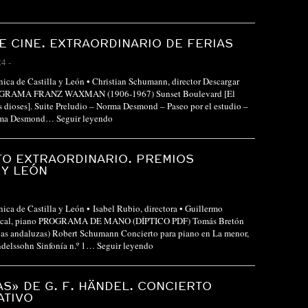
E CINE. EXTRAORDINARIO DE FERIAS
24
-
nica de Castilla y León • Christian Schumann, director Descargar
ROGRAMA FRANZ WAXMAN (1906-1967) Sunset Boulevard [El
s dioses]. Suite Preludio – Norma Desmond – Paseo por el estudio –
orma Desmond…
Seguir leyendo
O EXTRAORDINARIO. PREMIOS
 Y LEÓN
nica de Castilla y León • Isabel Rubio, directora • Guillermo
ocal, piano PROGRAMA DE MANO (DÍPTICO PDF) Tomás Bretón
nas andaluzas) Robert Schumann Concierto para piano en La menor,
ndelssohn Sinfonía n.º 1…
Seguir leyendo
AS» DE G. F. HÄNDEL. CONCIERTO
ATIVO