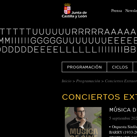
Prensa
Newsle
Logo
Centro
Cultural
Miguel
Delibes
PROGRAMACIÓN
CICLOS
CENTRO
Inicio
>
Programación
>
Conciertos Extraor
CULTURAL
CONCIERTOS EX
MIGUEL
DELIBES
MÚSICA D
::
5 septiembre 20
ARCHIVO
• Orquesta Sinf
BARRY (1933-20