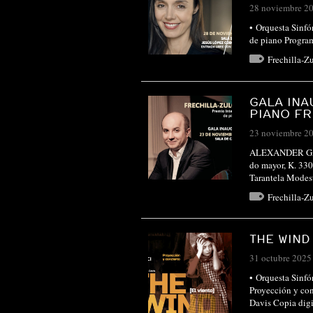
28 noviembre 2
• Orquesta Sinfó
de piano Progra
Frechilla-Z
GALA INA
PIANO F
23 noviembre 2
ALEXANDER GAV
do mayor, K. 330
Tarantela Modes
Frechilla-Z
THE WIND 
31 octubre 2025
• Orquesta Sinfó
Proyección y co
Davis Copia dig