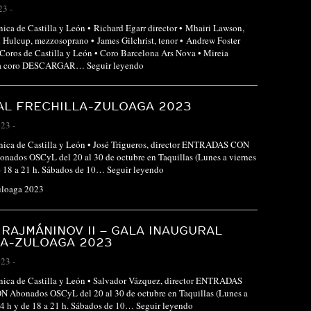
23
-
nica de Castilla y León • Richard Egarr director • Mhairi Lawson,
n Hulcup, mezzosoprano • James Gilchrist, tenor • Andrew Foster
 Coros de Castilla y León • Coro Barcelona Ars Nova • Mireia
tora coro DESCARGAR…
Seguir leyendo
AL FRECHILLA-ZULOAGA 2023
023
-
ónica de Castilla y León • José Trigueros, director ENTRADAS CON
ados OSCyL del 20 al 30 de octubre en Taquillas (Lunes a viernes
de 18 a 21 h. Sábados de 10…
Seguir leyendo
uloaga 2023
 RAJMÁNINOV II – GALA INAUGURAL
LA-ZULOAGA 2023
023
-
ónica de Castilla y León • Salvador Vázquez, director ENTRADAS
Abonados OSCyL del 20 al 30 de octubre en Taquillas (Lunes a
14 h y de 18 a 21 h. Sábados de 10…
Seguir leyendo