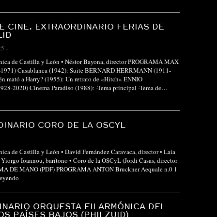
E CINE. EXTRAORDINARIO FERIAS DE
LID
25
-
ónica de Castilla y León • Néstor Bayona, director PROGRAMA MAX
-1971) Casablanca (1942): Suite BERNARD HERRMANN (1911-
én mató a Harry? (1955): Un retrato de «Hitch» ENNIO
8-2020) Cinema Paradiso (1988): -Tema principal -Tema de…
INARIO CORO DE LA OSCYL
nica de Castilla y León • David Fernández Caravaca, director • Laia
• Yiorgo Ioannou, barítono • Coro de la OSCyL (Jordi Casas, director
MA DE MANO (PDF) PROGRAMA ANTON Bruckner Aequale n.0 1
leyendo
INARIO ORQUESTA FILARMÓNICA DEL
OS PAÍSES BAJOS (PHILZUID)