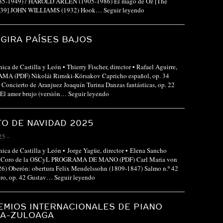
-1949) / HAROLD ARLEN (1905-1986) El mago de Oz [The
1939] JOHN WILLIAMS (1932) Hook…
Seguir leyendo
GIRA PAÍSES BAJOS
ica de Castilla y León • Thierry Fischer, director • Rafael Aguirre,
MA (PDF) Nikolái Rimski-Kórsakov Capricho español, op. 34
Concierto de Aranjuez Joaquín Turina Danzas fantásticas, op. 22
 El amor brujo (versión…
Seguir leyendo
O DE NAVIDAD 2025
25
-
nica de Castilla y León • Jorge Yagüe, director • Elena Sancho
 • Coro de la OSCyL PROGRAMA DE MANO (PDF) Carl Maria von
6) Oberón: obertura Felix Mendelssohn (1809-1847) Salmo n.º 42
coro, op. 42 Gustav…
Seguir leyendo
EMIOS INTERNACIONALES DE PIANO
LA-ZULOAGA