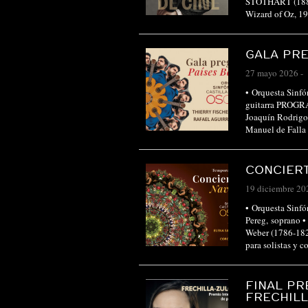
STOTHART (1885
Wizard of Oz, 
GALA PRE
27 mayo 2026
-
• Orquesta Sinfón
guitarra PROGRA
Joaquín Rodrigo 
Manuel de Falla
CONCIERT
19 diciembre 20
• Orquesta Sinfó
Pereg, soprano
Weber (1786-182
para solistas y 
FINAL PR
FRECHIL