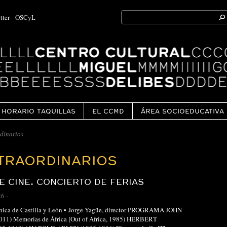
Search
tter
OSCyL
for:
Ok
HORARIO TAQUILLAS
EL CCMD
ÁREA SOCIOEDUCATIVA
dinarios
TRAORDINARIOS
E CINE. CONCIERTO DE FERIAS
26
-
ónica de Castilla y León • Jorge Yagüe, director PROGRAMA JOHN
11) Memorias de África [Out of Africa, 1985) HERBERT