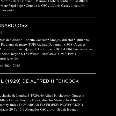
a Martins mezzosoprano • Mariona Llobera contralto • Matthew
Marc Pujol bajo • Coro de la OSCyL [Jordi Casas, director] •
ir leyendo
INARIO OSG
24
-
nica de Galicia • Roberto González-Monjas, director • Yulianna
 Programa de mano (PDF) Richard Dubugnon (1968) Arcanes
canos sinfónicos], op. 30 Franz Liszt (1811-1886) Concierto para
Mi bemol mayor, S 124 Witold Lutosławski (1913-1994)
guir leyendo
ario 2024-2025
L (1929) DE ALFRED HITCHCOCK
-
uchacha de Londres] (1929), de Alfred Hitchcock • Orquesta
tilla y León • Timothy Brock, director Música: Neil Brand
 Timothy Brock DESCARGAR FLYER (PDF) PROYECCIÓN Y
adas 20 € / 15 € Abonados OSCyL y…
Seguir leyendo