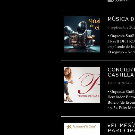
Seminci
MÚSICA D
6 septiembre 20
• Orquesta Sinfó
Flyer (PDF) P
crepúsculo de lo
El regreso – N
CONCIERT
CASTILLA
19 abril 2024
-
• Orquesta Sinfó
Hernández Barr
Bolero (de Esce
op. 54 Felix Me
«EL MESÍ
PARTICIP