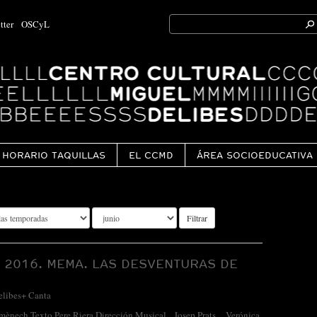
Search
tter
OSCyL
for:
Ok
HORARIO TAQUILLAS
EL CCMD
ÁREA SOCIOEDUCATIVA
Filtrar
 2016. MEMA. LAS DESVENTURAS DE
elibes+ Canta
mènech Texto Pere Riera Dirección Musical Josep Prats, Verónica