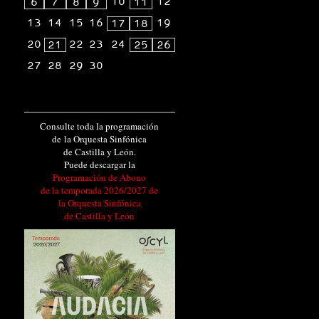
10
12
6
7
8
9
11
13
14
15
16
19
17
18
20
22
23
24
21
25
26
27
28
29
30
Consulte toda la programación
de la Orquesta Sinfónica
de Castilla y León.
Puede descargar la
Programación de Abono
de la temporada 2026/2027 de
la Orquesta Sinfónica
de Castilla y León