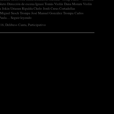
Nieto Dirección de escena Ignasi Tomàs Violín Dana Moraru Violín
a Jokin Urtasun Ripalda Chelo Jordi Creus Cortadellas
 Miguel Susch Trompa José Manuel González Trompa Carlos
 Paula…
Seguir leyendo
016
,
Delibes+ Canta
,
Participativo