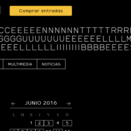
Comprar entradas
MULTIMEDIA
NOTICIAS
<
>
JUNIO 2016
L
M
X
J
V
S
D
1
4
2
3
5