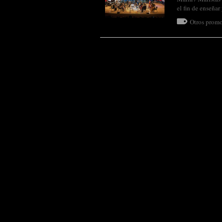
el fin de enseña
Otros promo