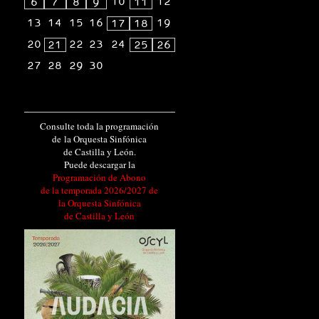
10
12
6
7
8
9
11
13
14
15
16
19
17
18
20
22
23
24
21
25
26
27
28
29
30
Consulte toda la programación
de la Orquesta Sinfónica
de Castilla y León.
Puede descargar la
Programación de Abono
de la temporada 2026/2027 de
la Orquesta Sinfónica
de Castilla y León