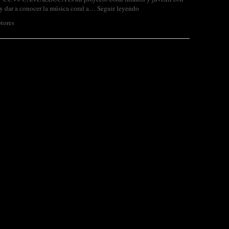
r y dar a conocer la música coral a…
Seguir leyendo
tores