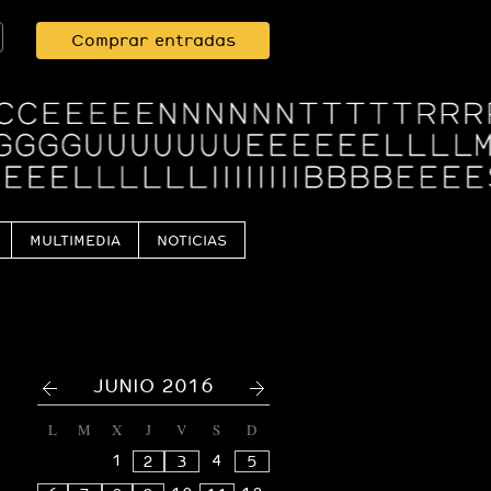
Comprar entradas
MULTIMEDIA
NOTICIAS
<
>
JUNIO 2016
L
M
X
J
V
S
D
1
4
2
3
5