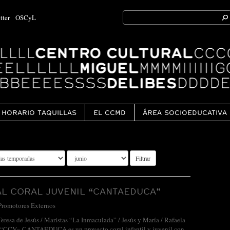
Search
tter
OSCyL
for:
Ok
HORARIO TAQUILLAS
EL CCMD
ÁREA SOCIOEDUCATIVA
Filtrar
AL CORAL JUVENIL “CANTAEDUCA”
Promotores Externos
esa de Jesús / Maristas “La Inmaculada” / Jesús y María / Rafaela
s “CCV» CANTAEDUCA es un proyecto coral infantil y juvenil con