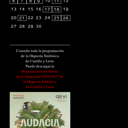
10
12
6
7
8
9
11
13
14
15
16
19
17
18
20
22
23
24
21
25
26
27
28
29
30
Consulte toda la programación
de la Orquesta Sinfónica
de Castilla y León.
Puede descargar la
Programación de Abono
de la temporada 2026/2027 de
la Orquesta Sinfónica
de Castilla y León