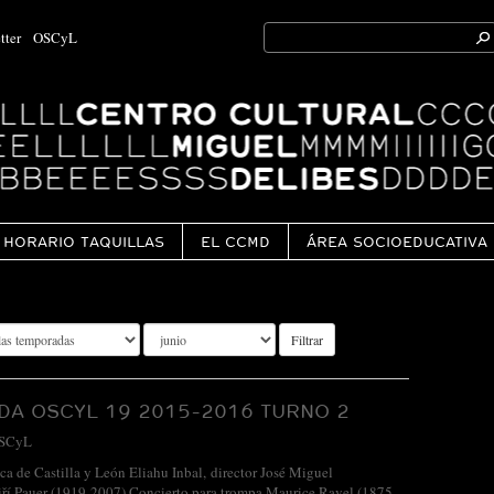
Search
tter
OSCyL
for:
Ok
HORARIO TAQUILLAS
EL CCMD
ÁREA SOCIOEDUCATIVA
Filtrar
A OSCYL 19 2015-2016 TURNO 2
SCyL
ca de Castilla y León Eliahu Inbal, director José Miguel
iří Pauer (1919-2007) Concierto para trompa Maurice Ravel (1875-