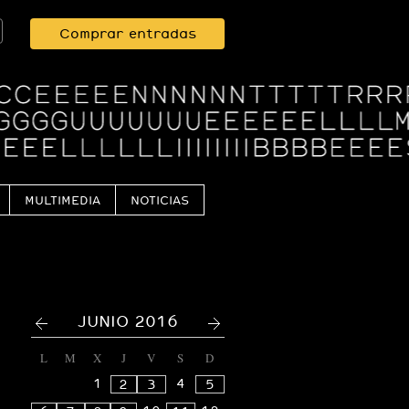
Comprar entradas
MULTIMEDIA
NOTICIAS
<
>
JUNIO 2016
L
M
X
J
V
S
D
1
4
2
3
5