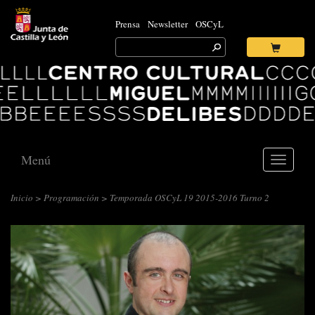
Prensa
Newsletter
OSCyL
Search
for:
Ok
Logo
Centro
Cultural
Miguel
Delibes
Menú
Toggle
navigati
Inicio
>
Programación
> Temporada OSCyL 19 2015-2016 Turno 2