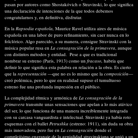
pasan por autores como Shostakóvich o Stravinski, lo que significa
una declaración de intenciones de la que todos debemos
congratularnos y, en definitiva, disfrutar.
En la
Rapsodia española,
Maurice Ravel utiliza aires de música
española en una labor de puro refinamiento, sin caer nunca en lo
folclórico. Algo parecido, a su manera, consigue Stravinski con la
música popular rusa en
La consagración de la primavera
, aunque
con distintos métodos y entidad.
Pese a que es tradicional
nombrar su estreno (París, 1913) como un
fracaso,
habría que
definir lo que significa esta palabra en relación a la obra. Es cierto
que la
representación
—que no es lo mismo que la
composición
—
creó polémica, pero lo que en realidad supuso el tumultuoso
estreno fue una profunda impresión en el público.
La complejidad rítmica y armónica de
La consagración de la
primavera
transmite unas sensaciones que apelan a lo más atávico
del ser, lo que funciona de una manera increíblemente integrada
con su carcasa vanguardista e intelectual. Stravinski ya había roto
esquemas con el ballet
Petrushka
(estreno: 1911), sin duda su obra
más innovadora, pero fue en
La consagración
donde el
complejísimo engranaje de la genialidad stravinskiana se unió a un