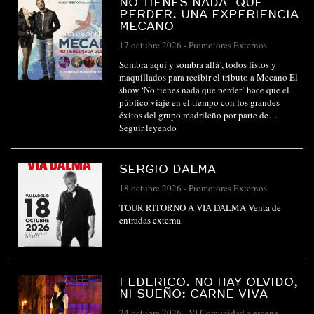
NO TIENES NADA QUE
PERDER. UNA EXPERIENCIA
MECANO
17 octubre 2026
-
Promotores Externos
Sombra aquí y sombra allá’, todos listos y
maquillados para recibir el tributo a Mecano El
show ‘No tienes nada que perder’ hace que el
público viaje en el tiempo con los grandes
éxitos del grupo madrileño por parte de…
Seguir leyendo
SERGIO DALMA
18 octubre 2026
-
Promotores Externos
TOUR RITORNO A VIA DALMA Venta de
entradas externa
FEDERICO. NO HAY OLVIDO,
NI SUEÑO: CARNE VIVA
24 octubre 2026
-
VI Comunidad a escena