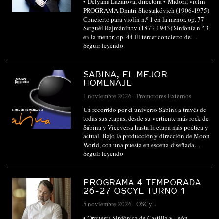
• Delyana Lazarova, directora • Midori, violín
PROGRAMA Dmitri Shostakóvich (1906-1975)
Concierto para violín n.º 1 en la menor, op. 77
Serguéi Rajmáninov (1873-1943) Sinfonía n.º 3
en la menor, op. 44 El tercer concierto de…
Seguir leyendo
SABINA, EL MEJOR
HOMENAJE
1 noviembre 2026
-
Promotores Externos
Un recorrido por el universo Sabina a través de
todas sus etapas, desde su vertiente más rock de
Sabina y Viceversa hasta la etapa más poética y
actual. Bajo la producción y dirección de Moon
World, con una puesta en escena diseñada…
Seguir leyendo
PROGRAMA 4 TEMPORADA
26-27 OSCYL TURNO 1
5 noviembre 2026
-
OSCyL
• Orquesta Sinfónica de Castilla y León