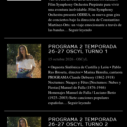
Film Symphony Orchestra Prepárate para vivir
una aventura inolvidable. Film Symphony
Orchestra presenta ODISEA, su nueva gran gira
de conciertos bajo la dirección de Constantino
Martínez-Orts: un viaje emocionante a través de
las bandas…
Seguir leyendo
PROGRAMA 2 TEMPORADA
26-27 OSCYL TURNO 1
15 octubre 2026
-
OSCyL
• Orquesta Sinfónica de Castilla y León • Pablo
Rus Broseta, director • Marina Heredia, cantaora
PROGRAMA Claude Debussy (1862-1918)
Nocturnes: Nuages y Fêtes [Nocturnos: Nubes y
Fiestas] Manuel de Falla (1876-1946)
Homenajes Manuel de Falla / Luciano Berio
(1925–2003) Siete canciones populares
españolas…
Seguir leyendo
PROGRAMA 2 TEMPORADA
26-27 OSCYL TURNO 2