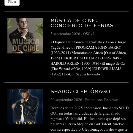
Filtrar
MÚSICA DE CINE.
CONCIERTO DE FERIAS
5 septiembre 2026
-
OSCyL
• Orquesta Sinfónica de Castilla y León • Jorge
Yagüe, director PROGRAMA JOHN BARRY
(1933-2011) Memorias de África [Out of Africa,
1985) HERBERT STOTHART (1885-1949) /
HAROLD ARLEN (1905-1986) El mago de Oz
[The Wizard of Oz, 1939] JOHN WILLIAMS
(1932) Hook…
Seguir leyendo
SHADO. CLEPTÓMAGO
20 septiembre 2026
-
Promotores Externos
Después de un 2025 apoteósico, haciendo SOLD
OUT en todas las ciudades de la gira, Shado
regresa a Valladolid. El ilusionista que dejó sin
palabras a Risto Mejide en Got Talent, vuelve
con su espectáculo Cleptómago, un show que te