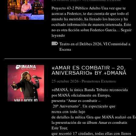
Proyecto 43-2 Público Adulto Una vez que te
acercas a Federico, te das cuenta de que todo el
mundo ha mentido, ha llenado los huecos y ha
ocultado información de manera interesada. Esto
no es otra ficción sobre Federico García…
Seguir
leyendo
Teatro en el Delibes 2026
,
VI Comunidad a
Escena
«AMAR ES COMBATIR – 20
ANIVERSARIO» BY +DMANÁ
25 octubre 2026
-
Promotores Externos
+dMANÁ, la única Banda Tributo reconocida
por MANÁ oficialmente en Europa,
presenta “Amar es combatir –
20º Aniversario”. Un espectáculo que
recrea con todo lujo
de detalles la mítica Gira que MANÁ realizó en E
la presentación de su álbum Amar es combatir.
Este Tour,
que recorrió 17 ciudades, todas ellas con llenos