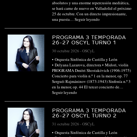
absolutos y una enorme repercusión mediática,
se hará carne de nuevo en Valladolid el próximo
25 de octubre. Con un directo impresionante,
una puesta…
Seguir leyendo
PROGRAMA 3 TEMPORADA
26-27 OSCYL TURNO 1
30 octubre 2026
-
OSCyL
• Orquesta Sinfónica de Castilla y León
• Delyana Lazarova, directora • Midori, violín
PROGRAMA Dmitri Shostakóvich (1906-1975)
Concierto para violín n.º 1 en la menor, op. 77
Serguéi Rajmáninov (1873-1943) Sinfonía n.º 3
en la menor, op. 44 El tercer concierto de…
Seguir leyendo
PROGRAMA 3 TEMPORADA
26-27 OSCYL TURNO 2
31 octubre 2026
-
OSCyL
• Orquesta Sinfónica de Castilla y León