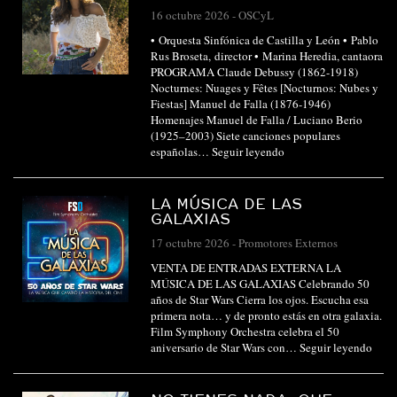
16 octubre 2026
-
OSCyL
• Orquesta Sinfónica de Castilla y León • Pablo
Rus Broseta, director • Marina Heredia, cantaora
PROGRAMA Claude Debussy (1862-1918)
Nocturnes: Nuages y Fêtes [Nocturnos: Nubes y
Fiestas] Manuel de Falla (1876-1946)
Homenajes Manuel de Falla / Luciano Berio
(1925–2003) Siete canciones populares
españolas…
Seguir leyendo
LA MÚSICA DE LAS
GALAXIAS
17 octubre 2026
-
Promotores Externos
VENTA DE ENTRADAS EXTERNA LA
MÚSICA DE LAS GALAXIAS Celebrando 50
años de Star Wars Cierra los ojos. Escucha esa
primera nota… y de pronto estás en otra galaxia.
Film Symphony Orchestra celebra el 50
aniversario de Star Wars con…
Seguir leyendo