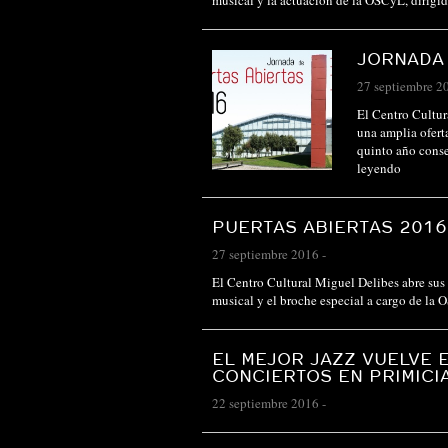
musical y la actuación de la OSCyL, dirig
JORNADA 
27 septiembre 2
El Centro Cultur
una amplia ofert
quinto año cons
leyendo
PUERTAS ABIERTAS 2016
27 septiembre 2016
-
El Centro Cultural Miguel Delibes abre sus 
musical y el broche especial a cargo de la
EL MEJOR JAZZ VUELVE 
CONCIERTOS EN PRIMICI
22 septiembre 2016
-