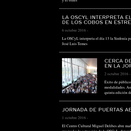
y el blues
LA OSCYL INTERPRETA EL
DE LOS COBOS EN ESTR
6 octubre 2016
-
La OSCyL interpreta el día 13 la Sinfonía p
José Luis Temes
CERCA D
EN LA JO
2 octubre 2016
-
Éxito de público 
modalidades. Así
quinta edición d
JORNADA DE PUERTAS AB
1 octubre 2016
-
El Centro Cultural Miguel Delibes abre maña