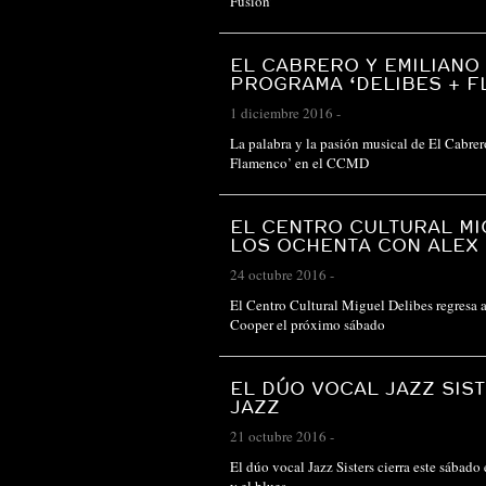
Fusión’
EL CABRERO Y EMILIANO
PROGRAMA ‘DELIBES + F
1 diciembre 2016
-
La palabra y la pasión musical de El Cabre
Flamenco’ en el CCMD
EL CENTRO CULTURAL MI
LOS OCHENTA CON ALEX
24 octubre 2016
-
El Centro Cultural Miguel Delibes regresa a
Cooper el próximo sábado
EL DÚO VOCAL JAZZ SIS
JAZZ
21 octubre 2016
-
El dúo vocal Jazz Sisters cierra este sábado