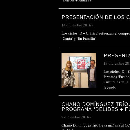
‘Delibes + Antigua’
PRESENTACIÓN DE LOS C
14 diciembre 2016
-
Los ciclos ‘D + Clásica’ refuerzan el compro
‘Canta’ y ‘En Familia’
PRESENTA
13 diciembre 20
Los ciclos ‘D + 
formatos ‘Fusión’
Culturales de la
leyendo
CHANO DOMÍNGUEZ TRÍO,
PROGRAMA ‘DELIBES + F
9 diciembre 2016
-
Chano Domínguez Trío lleva mañana al CCMD