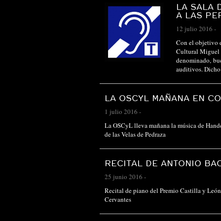
LA SALA 
A LAS PE
12 julio 2016
-
Con el objetivo 
Cultural Miguel 
denominado, bucl
auditivos. Dic
LA OSCYL MAÑANA EN CO
1 julio 2016
-
La OSCyL lleva mañana la música de Handel,
de las Velas de Pedraza
RECITAL DE ANTONIO BA
25 junio 2016
-
Recital de piano del Premio Castilla y Leó
Cervantes