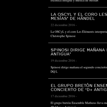
escénica integral y música de Mozart
LA OSCYL Y EL CORO LE
MESÍAS’ DE HÄNDEL
22 diciembre 2016
-
La OSCyL y el coro Les Éléments interpreta
Christophe Spinosi
SPINOSI DIRIGE MAÑANA
ANTIGUA’
19 diciembre 2016
-
Spinosi dirige mañana el segundo concierto 
DQ L
EL GRUPO BRETÓN ENSE
CONCIERTO DE ‘D+ ANTIG
17 diciembre 2016
-
El grupo bretón Ensemble Matheus lleva ma