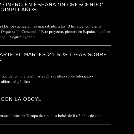
IONERO EN ESPAÑA ‘IN CRESCENDO’
 CUMPLEAÑOS
l Delibes acogerá mañana, sábado, a las 13 horas, el concierto
 Orquesta ‘In Crescendo’. Este proyecto, pionero en España, nació en
ativa…
Seguir leyendo
RTE EL MARTES 21 SUS IDEAS SOBRE
N
n Zander comparte el martes 21 sus ideas sobre liderazgo y
o abierto al público
 CON LA OSCYL
sical única en Europa destinada a bebés de 0 a 3 años de edad