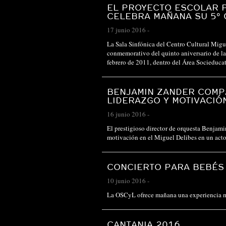
EL PROYECTO ESCOLAR P
CELEBRA MAÑANA SU 5º
17 junio 2016
-
La Sala Sinfónica del Centro Cultural Migue
conmemorativo del quinto aniversario de la
febrero de 2011, dentro del Área Socieduc
BENJAMIN ZANDER COMPA
LIDERAZGO Y MOTIVACIÓ
16 junio 2016
-
El prestigioso director de orquesta Benjami
motivación en el Miguel Delibes en un act
CONCIERTO PARA BEBÉS
10 junio 2016
-
La OSCyL ofrece mañana una experiencia mu
CANTANIA 2016