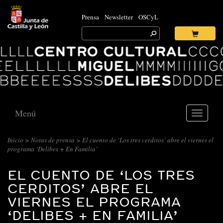
Prensa
Newsletter
OSCyL
Search
for:
Ok
Logo
Centro
Cultural
Miguel
Delibes
Menú
Toggle
navigati
Inicio
>
Notas de prensa
> El cuento de ‘Los tres cerditos’ abre el viernes el
programa ‘Delibes + En Familia’
EL CUENTO DE ‘LOS TRES
CERDITOS’ ABRE EL
VIERNES EL PROGRAMA
‘DELIBES + EN FAMILIA’