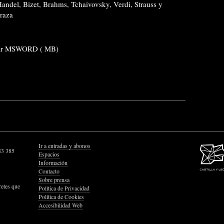
ndel, Bizet, Brahms, Tchaivovsky, Verdi, Strauss y
draza
ar MSWORD ( MB)
Ir a entradas y abonos
83 385
Espacios
Información
Contacto
Sobre prensa
retes que
Política de Privacidad
Política de Cookies
Accesibilidad Web