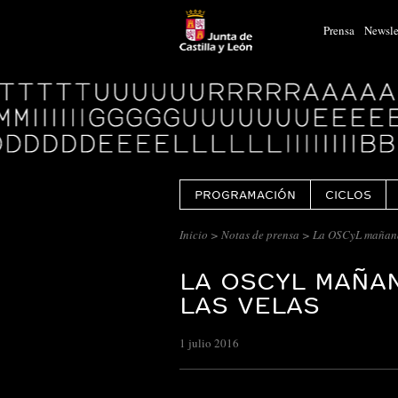
Prensa
Newsle
Logo
Centro
Cultural
Miguel
Delibes
PROGRAMACIÓN
CICLOS
Inicio
>
Notas de prensa
> La OSCyL mañana 
LA OSCYL MAÑA
LAS VELAS
1 julio 2016