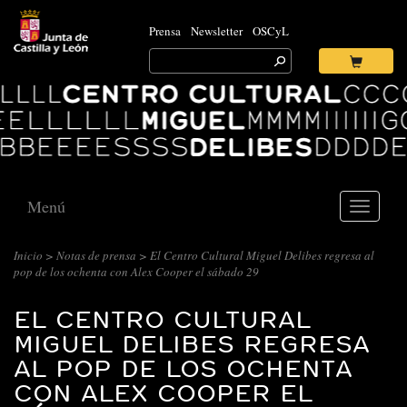
Prensa
Newsletter
OSCyL
Search
for:
Ok
Logo
Centro
Cultural
Miguel
Delibes
Menú
Toggle
navigati
Inicio
>
Notas de prensa
> El Centro Cultural Miguel Delibes regresa al
pop de los ochenta con Alex Cooper el sábado 29
EL CENTRO CULTURAL
MIGUEL DELIBES REGRESA
AL POP DE LOS OCHENTA
CON ALEX COOPER EL